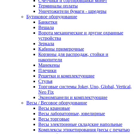
Счетчики и сортировщики монет
Терминалы оплаты
Уничтожители бумаги - шредеры
Бутиковое оборудование
Банкетки
Вешала
Ворота механические и другие охранные
устройства
Зеркала
Кабины примерочные
Корзины для распродаж, стойки и
накопители
Манекены
Плечики
Решетки и комплектующие
Стулья
Торговые системы Joker, Uno, Global, Vertical,
Neo Fix
Экономпанели и комплектующие
Весы / Весовое оборудование
Весы крановые
Весы лабораторные, ювелирные
Весы торговые
Весы электронные складские напольные
Комплексы этикетирования (весы с печатью