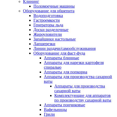
Клининг
Поломоечные машины
Оборудование для общепита
Водоподготовка
Гастроемкости
Генераторы льда
Доски разделочные
Жироуловители
Запайщики настольные
Лапшерезки
Линии раздачи/самообслуживания
Оборудование для фаст-фуда
Аппараты блинные
Аппараты для нарезки картофеля
спиралью
Аппараты для попкорна
Аппараты для производства сахарной
ваты
Аппараты для производства
сахарной ваты
Комплектующие для аппаратов
по производству сахарной ваты
Аппараты пончиковые
Вафельницы
Грили