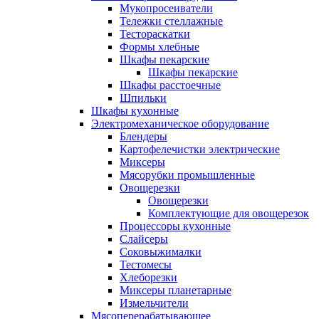
Мукопросеиватели
Тележки стеллажные
Тестораскатки
Формы хлебные
Шкафы пекарские
Шкафы пекарские
Шкафы расстоечные
Шпильки
Шкафы кухонные
Электромеханическое оборудование
Блендеры
Картофелечистки электрические
Миксеры
Мясорубки промышленные
Овощерезки
Овощерезки
Комплектующие для овощерезок
Процессоры кухонные
Слайсеры
Соковыжималки
Тестомесы
Хлеборезки
Миксеры планетарные
Измельчители
Мясоперерабатывающее