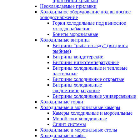
прозрачной крышкой
Неохлаждаемые прилавки
Холодильное оборудование под выносное
холодоснабжение
Горки холодильные под выносное
холодоснабжение
Бонеты морозильные
Холодильные витрины
Витрины "рыба на льду" (витрины
рыбные)
Витрины кондитерские
Витрины низкотемпературные
Витрины холодильные и тепловые
настольные
Витрины холодильные открытые
Витрины холодильные
среднетемпературные
Витрины холодильные универсальные
Холодильные горки
Холодильные и морозильные камеры
Камеры холодильные и морозильные
Моноблоки холодильные
Сплит-системы
Холодильные и морозильные столы
Холодильные шкафы