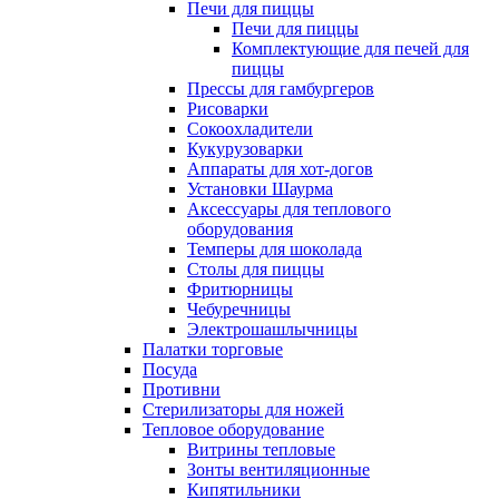
Печи для пиццы
Печи для пиццы
Комплектующие для печей для
пиццы
Прессы для гамбургеров
Рисоварки
Сокоохладители
Кукурузоварки
Аппараты для хот-догов
Установки Шаурма
Аксессуары для теплового
оборудования
Темперы для шоколада
Столы для пиццы
Фритюрницы
Чебуречницы
Электрошашлычницы
Палатки торговые
Посуда
Противни
Стерилизаторы для ножей
Тепловое оборудование
Витрины тепловые
Зонты вентиляционные
Кипятильники