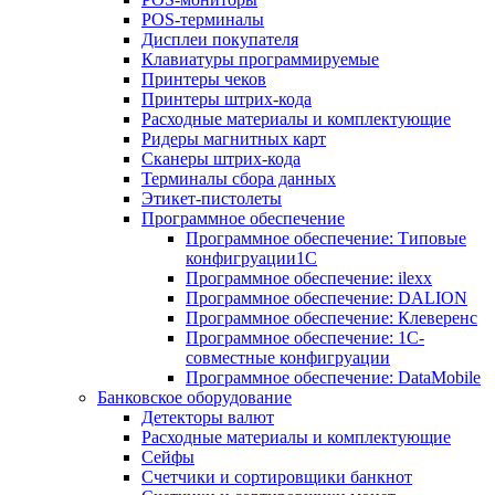
POS-терминалы
Дисплеи покупателя
Клавиатуры программируемые
Принтеры чеков
Принтеры штрих-кода
Расходные материалы и комплектующие
Ридеры магнитных карт
Сканеры штрих-кода
Терминалы сбора данных
Этикет-пистолеты
Программное обеспечение
Программное обеспечение: Типовые
конфигруации1С
Программное обеспечение: ilexx
Программное обеспечение: DALION
Программное обеспечение: Клеверенс
Программное обеспечение: 1С-
совместные конфигруации
Программное обеспечение: DataMobile
Банковское оборудование
Детекторы валют
Расходные материалы и комплектующие
Сейфы
Счетчики и сортировщики банкнот