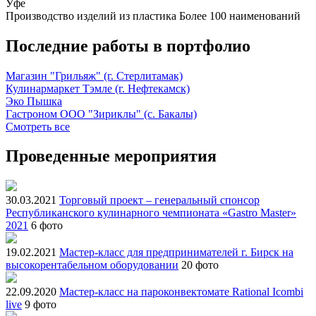
Уфе
Производство изделий из пластика
Более 100 наименований
Последние работы в портфолио
Магазин "Грильяж" (г. Стерлитамак)
Кулинармаркет Тэмле (г. Нефтекамск)
Эко Пышка
Гастроном ООО "Зириклы" (с. Бакалы)
Смотреть все
Проведенные мероприятия
30.03.2021
Торговый проект – генеральный спонсор
Республиканского кулинарного чемпионата «Gastro Master»
2021
6 фото
19.02.2021
Мастер-класс для предпринимателей г. Бирск на
высокорентабельном оборудовании
20 фото
22.09.2020
Мастер-класс на пароконвектомате Rational Icombi
live
9 фото