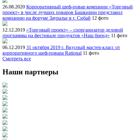
26.08.2020
Корпоративный шеф-повар компании «Торговый
проект» в числе лучших поваров Башкирии представил
компанию на форуме Зауралье в г. Сибай
12 фото
12.12.2019
«Торговый проект» – соорганизатор деловой
программы на фестивале продуктов «Наш бренд»
11 фото
06.12.2019
31 октября 2019 г. Вкусный мастер-класс от
корпоративного шеф-повара Rational
11 фото
Смотреть все
Наши партнеры