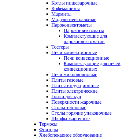
Котлы пищеварочные
Кофемашины
Мармиты
Модули нейтральные
Пароконвектоматы
Пароконвектоматы
Комплектующие для
пароконвектоматов
Тостеры
Печи конвекционные
Печи конвекционные
Комплектующие для печей
конвекционных
Печи микроволновые
Плиты газовые
Плиты индукционные
Плиты электрические
Грили для кур
Поверхности жарочные
Столы тепловые
Столы горячие упаковочные
Шкафы жарочные
Термосы
Фризеры
Хлебопекарное оборудование