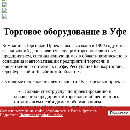
Торговое оборудование в Уфе
Компания «Торговый Проект» была создана в 1999 году и на
сегодняшний день является ведущим торгово-сервисным
предприятием, специализирующимся в области комплексного
оснащения и автоматизации предприятий торговли и
общественного питания в г. Уфе, Республике Башкортостан,
Оренбургской и Челябинской областях.
Основные направления деятельности ГК «Торговый проект»:
Полный спектр услуг по проектированию и
оснащению предприятий торговли и общественного
питания всем необходимым оборудованием
(холодильное оборудование, технологическое
Сайт использует файлы cookie, обрабатываемые Вашим браузером.
оборудование, стеллажное оборудование и т.д.);
Принимаю
Подробнее в
Политике обработки cookie
.
Автоматизация торговых процессов и внедрения
программных продуктов;
Гарантийное и послегарантийное сервисное