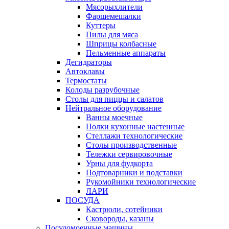
Мясорыхлители
Фаршемешалки
Куттеры
Пилы для мяса
Шприцы колбасные
Пельменные аппараты
Дегидраторы
Автоклавы
Термостаты
Колоды разрубочные
Столы для пиццы и салатов
Нейтральное оборудование
Ванны моечные
Полки кухонные настенные
Стеллажи технологические
Столы производственные
Тележки сервировочные
Урны для фудкорта
Подтоварники и подставки
Рукомойники технологические
ЛАРИ
ПОСУДА
Кастрюли, сотейники
Сковороды, казаны
Посудомоечные машины