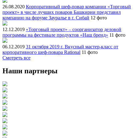
26.08.2020
Корпоративный шеф-повар компании «Торговый
проект» в числе лучших поваров Башкирии представил
компанию на форуме Зауралье в г. Сибай
12 фото
12.12.2019
«Торговый проект» – соорганизатор деловой
программы на фестивале продуктов «Наш бренд»
11 фото
06.12.2019
31 октября 2019 г. Вкусный мастер-класс от
корпоративного шеф-повара Rational
11 фото
Смотреть все
Наши партнеры