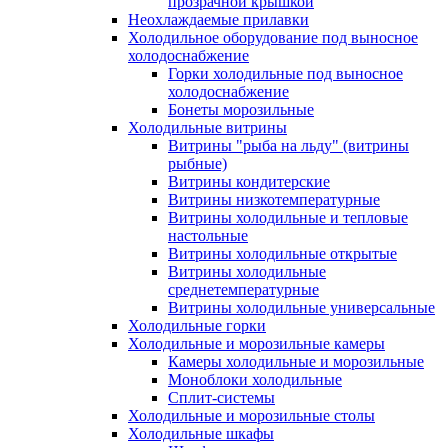
прозрачной крышкой
Неохлаждаемые прилавки
Холодильное оборудование под выносное
холодоснабжение
Горки холодильные под выносное
холодоснабжение
Бонеты морозильные
Холодильные витрины
Витрины "рыба на льду" (витрины
рыбные)
Витрины кондитерские
Витрины низкотемпературные
Витрины холодильные и тепловые
настольные
Витрины холодильные открытые
Витрины холодильные
среднетемпературные
Витрины холодильные универсальные
Холодильные горки
Холодильные и морозильные камеры
Камеры холодильные и морозильные
Моноблоки холодильные
Сплит-системы
Холодильные и морозильные столы
Холодильные шкафы