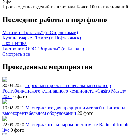
Уфе
Производство изделий из пластика
Более 100 наименований
Последние работы в портфолио
Магазин "Грильяж" (г. Стерлитамак)
Кулинармаркет Тэмле (г. Нефтекамск)
Эко Пышка
Гастроном ООО "Зириклы" (с. Бакалы)
Смотреть все
Проведенные мероприятия
30.03.2021
Торговый проект – генеральный спонсор
Республиканского кулинарного чемпионата «Gastro Master»
2021
6 фото
19.02.2021
Мастер-класс для предпринимателей г. Бирск на
высокорентабельном оборудовании
20 фото
22.09.2020
Мастер-класс на пароконвектомате Rational Icombi
live
9 фото