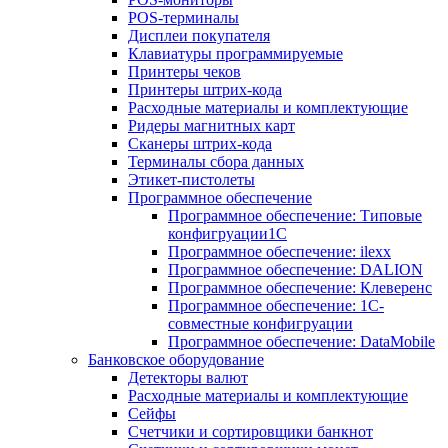
POS-терминалы
Дисплеи покупателя
Клавиатуры программируемые
Принтеры чеков
Принтеры штрих-кода
Расходные материалы и комплектующие
Ридеры магнитных карт
Сканеры штрих-кода
Терминалы сбора данных
Этикет-пистолеты
Программное обеспечение
Программное обеспечение: Типовые
конфигруации1С
Программное обеспечение: ilexx
Программное обеспечение: DALION
Программное обеспечение: Клеверенс
Программное обеспечение: 1С-
совместные конфигруации
Программное обеспечение: DataMobile
Банковское оборудование
Детекторы валют
Расходные материалы и комплектующие
Сейфы
Счетчики и сортировщики банкнот