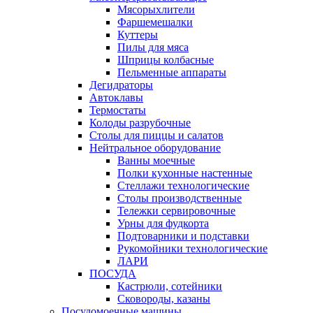
Мясорыхлители
Фаршемешалки
Куттеры
Пилы для мяса
Шприцы колбасные
Пельменные аппараты
Дегидраторы
Автоклавы
Термостаты
Колоды разрубочные
Столы для пиццы и салатов
Нейтральное оборудование
Ванны моечные
Полки кухонные настенные
Стеллажи технологические
Столы производственные
Тележки сервировочные
Урны для фудкорта
Подтоварники и подставки
Рукомойники технологические
ЛАРИ
ПОСУДА
Кастрюли, сотейники
Сковороды, казаны
Посудомоечные машины