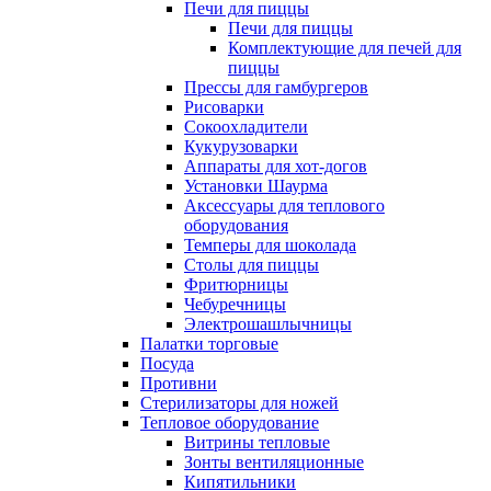
Печи для пиццы
Печи для пиццы
Комплектующие для печей для
пиццы
Прессы для гамбургеров
Рисоварки
Сокоохладители
Кукурузоварки
Аппараты для хот-догов
Установки Шаурма
Аксессуары для теплового
оборудования
Темперы для шоколада
Столы для пиццы
Фритюрницы
Чебуречницы
Электрошашлычницы
Палатки торговые
Посуда
Противни
Стерилизаторы для ножей
Тепловое оборудование
Витрины тепловые
Зонты вентиляционные
Кипятильники