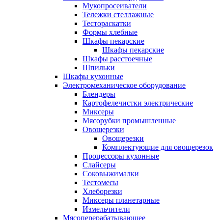
Мукопросеиватели
Тележки стеллажные
Тестораскатки
Формы хлебные
Шкафы пекарские
Шкафы пекарские
Шкафы расстоечные
Шпильки
Шкафы кухонные
Электромеханическое оборудование
Блендеры
Картофелечистки электрические
Миксеры
Мясорубки промышленные
Овощерезки
Овощерезки
Комплектующие для овощерезок
Процессоры кухонные
Слайсеры
Соковыжималки
Тестомесы
Хлеборезки
Миксеры планетарные
Измельчители
Мясоперерабатывающее