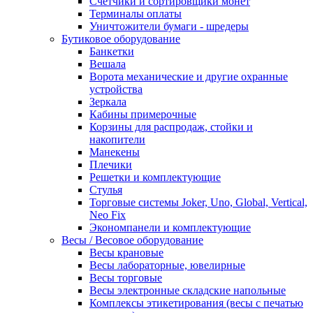
Счетчики и сортировщики монет
Терминалы оплаты
Уничтожители бумаги - шредеры
Бутиковое оборудование
Банкетки
Вешала
Ворота механические и другие охранные
устройства
Зеркала
Кабины примерочные
Корзины для распродаж, стойки и
накопители
Манекены
Плечики
Решетки и комплектующие
Стулья
Торговые системы Joker, Uno, Global, Vertical,
Neo Fix
Экономпанели и комплектующие
Весы / Весовое оборудование
Весы крановые
Весы лабораторные, ювелирные
Весы торговые
Весы электронные складские напольные
Комплексы этикетирования (весы с печатью