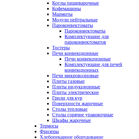
Котлы пищеварочные
Кофемашины
Мармиты
Модули нейтральные
Пароконвектоматы
Пароконвектоматы
Комплектующие для
пароконвектоматов
Тостеры
Печи конвекционные
Печи конвекционные
Комплектующие для печей
конвекционных
Печи микроволновые
Плиты газовые
Плиты индукционные
Плиты электрические
Грили для кур
Поверхности жарочные
Столы тепловые
Столы горячие упаковочные
Шкафы жарочные
Термосы
Фризеры
Хлебопекарное оборудование