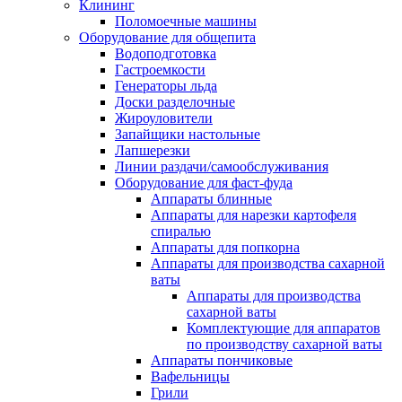
Клининг
Поломоечные машины
Оборудование для общепита
Водоподготовка
Гастроемкости
Генераторы льда
Доски разделочные
Жироуловители
Запайщики настольные
Лапшерезки
Линии раздачи/самообслуживания
Оборудование для фаст-фуда
Аппараты блинные
Аппараты для нарезки картофеля
спиралью
Аппараты для попкорна
Аппараты для производства сахарной
ваты
Аппараты для производства
сахарной ваты
Комплектующие для аппаратов
по производству сахарной ваты
Аппараты пончиковые
Вафельницы
Грили