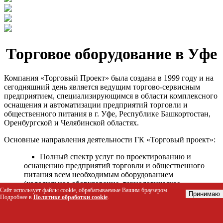
Торговое оборудование в Уфе
Компания «Торговый Проект» была создана в 1999 году и на
сегодняшний день является ведущим торгово-сервисным
предприятием, специализирующимся в области комплексного
оснащения и автоматизации предприятий торговли и
общественного питания в г. Уфе, Республике Башкортостан,
Оренбургской и Челябинской областях.
Основные направления деятельности ГК «Торговый проект»:
Полный спектр услуг по проектированию и
оснащению предприятий торговли и общественного
питания всем необходимым оборудованием
(холодильное оборудование, технологическое
Сайт использует файлы cookie, обрабатываемые Вашим браузером.
оборудование, стеллажное оборудование и т.д.);
Принимаю
Подробнее в
Политике обработки cookie
.
Автоматизация торговых процессов и внедрения
программных продуктов;
Гарантийное и послегарантийное сервисное