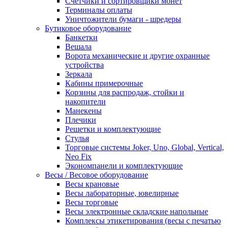
Счетчики и сортировщики монет
Терминалы оплаты
Уничтожители бумаги - шредеры
Бутиковое оборудование
Банкетки
Вешала
Ворота механические и другие охранные
устройства
Зеркала
Кабины примерочные
Корзины для распродаж, стойки и
накопители
Манекены
Плечики
Решетки и комплектующие
Стулья
Торговые системы Joker, Uno, Global, Vertical,
Neo Fix
Экономпанели и комплектующие
Весы / Весовое оборудование
Весы крановые
Весы лабораторные, ювелирные
Весы торговые
Весы электронные складские напольные
Комплексы этикетирования (весы с печатью