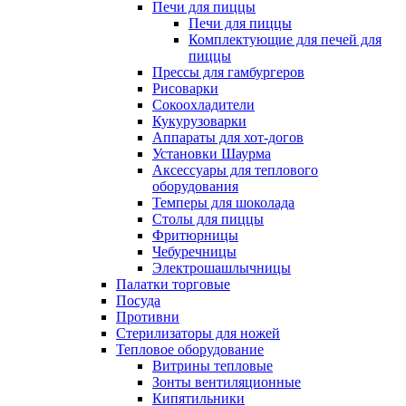
Печи для пиццы
Печи для пиццы
Комплектующие для печей для
пиццы
Прессы для гамбургеров
Рисоварки
Сокоохладители
Кукурузоварки
Аппараты для хот-догов
Установки Шаурма
Аксессуары для теплового
оборудования
Темперы для шоколада
Столы для пиццы
Фритюрницы
Чебуречницы
Электрошашлычницы
Палатки торговые
Посуда
Противни
Стерилизаторы для ножей
Тепловое оборудование
Витрины тепловые
Зонты вентиляционные
Кипятильники