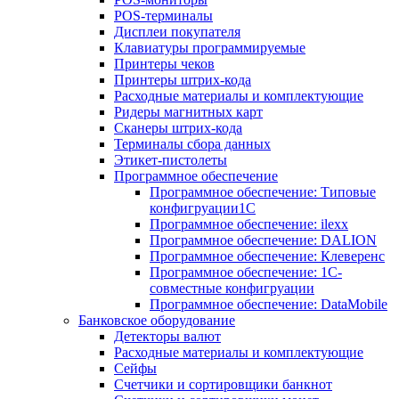
POS-терминалы
Дисплеи покупателя
Клавиатуры программируемые
Принтеры чеков
Принтеры штрих-кода
Расходные материалы и комплектующие
Ридеры магнитных карт
Сканеры штрих-кода
Терминалы сбора данных
Этикет-пистолеты
Программное обеспечение
Программное обеспечение: Типовые
конфигруации1С
Программное обеспечение: ilexx
Программное обеспечение: DALION
Программное обеспечение: Клеверенс
Программное обеспечение: 1С-
совместные конфигруации
Программное обеспечение: DataMobile
Банковское оборудование
Детекторы валют
Расходные материалы и комплектующие
Сейфы
Счетчики и сортировщики банкнот