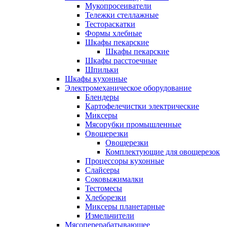
Мукопросеиватели
Тележки стеллажные
Тестораскатки
Формы хлебные
Шкафы пекарские
Шкафы пекарские
Шкафы расстоечные
Шпильки
Шкафы кухонные
Электромеханическое оборудование
Блендеры
Картофелечистки электрические
Миксеры
Мясорубки промышленные
Овощерезки
Овощерезки
Комплектующие для овощерезок
Процессоры кухонные
Слайсеры
Соковыжималки
Тестомесы
Хлеборезки
Миксеры планетарные
Измельчители
Мясоперерабатывающее