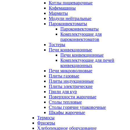
Котлы пищеварочные
Кофемашины
Мармиты
Модули нейтральные
Пароконвектоматы
Пароконвектоматы
Комплектующие для
пароконвектоматов
Тостеры
Печи конвекционные
Печи конвекционные
Комплектующие для печей
конвекционных
Печи микроволновые
Плиты газовые
Плиты индукционные
Плиты электрические
Грили для кур
Поверхности жарочные
Столы тепловые
Столы горячие упаковочные
Шкафы жарочные
Термосы
Фризеры
Хлебопекарное оборудование