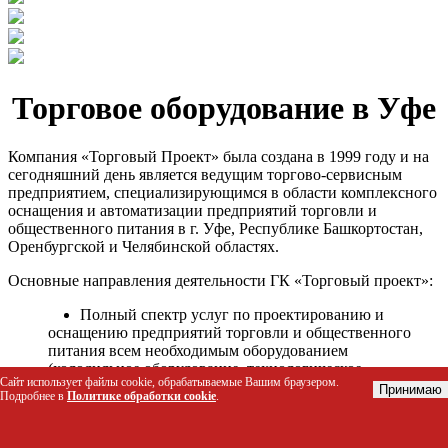
Торговое оборудование в Уфе
Компания «Торговый Проект» была создана в 1999 году и на
сегодняшний день является ведущим торгово-сервисным
предприятием, специализирующимся в области комплексного
оснащения и автоматизации предприятий торговли и
общественного питания в г. Уфе, Республике Башкортостан,
Оренбургской и Челябинской областях.
Основные направления деятельности ГК «Торговый проект»:
Полный спектр услуг по проектированию и
оснащению предприятий торговли и общественного
питания всем необходимым оборудованием
(холодильное оборудование, технологическое
Сайт использует файлы cookie, обрабатываемые Вашим браузером.
оборудование, стеллажное оборудование и т.д.);
Принимаю
Подробнее в
Политике обработки cookie
.
Автоматизация торговых процессов и внедрения
программных продуктов;
Гарантийное и послегарантийное сервисное