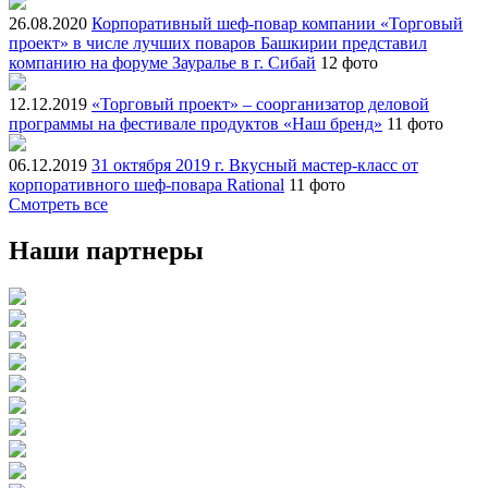
26.08.2020
Корпоративный шеф-повар компании «Торговый
проект» в числе лучших поваров Башкирии представил
компанию на форуме Зауралье в г. Сибай
12 фото
12.12.2019
«Торговый проект» – соорганизатор деловой
программы на фестивале продуктов «Наш бренд»
11 фото
06.12.2019
31 октября 2019 г. Вкусный мастер-класс от
корпоративного шеф-повара Rational
11 фото
Смотреть все
Наши партнеры