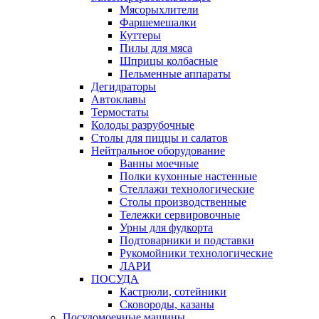
Мясорыхлители
Фаршемешалки
Куттеры
Пилы для мяса
Шприцы колбасные
Пельменные аппараты
Дегидраторы
Автоклавы
Термостаты
Колоды разрубочные
Столы для пиццы и салатов
Нейтральное оборудование
Ванны моечные
Полки кухонные настенные
Стеллажи технологические
Столы производственные
Тележки сервировочные
Урны для фудкорта
Подтоварники и подставки
Рукомойники технологические
ЛАРИ
ПОСУДА
Кастрюли, сотейники
Сковороды, казаны
Посудомоечные машины