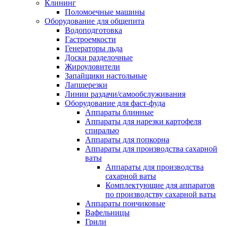
Клининг
Поломоечные машины
Оборудование для общепита
Водоподготовка
Гастроемкости
Генераторы льда
Доски разделочные
Жироуловители
Запайщики настольные
Лапшерезки
Линии раздачи/самообслуживания
Оборудование для фаст-фуда
Аппараты блинные
Аппараты для нарезки картофеля
спиралью
Аппараты для попкорна
Аппараты для производства сахарной
ваты
Аппараты для производства
сахарной ваты
Комплектующие для аппаратов
по производству сахарной ваты
Аппараты пончиковые
Вафельницы
Грили