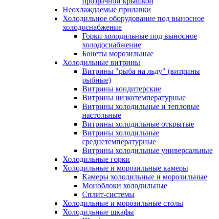
прозрачной крышкой
Неохлаждаемые прилавки
Холодильное оборудование под выносное
холодоснабжение
Горки холодильные под выносное
холодоснабжение
Бонеты морозильные
Холодильные витрины
Витрины "рыба на льду" (витрины
рыбные)
Витрины кондитерские
Витрины низкотемпературные
Витрины холодильные и тепловые
настольные
Витрины холодильные открытые
Витрины холодильные
среднетемпературные
Витрины холодильные универсальные
Холодильные горки
Холодильные и морозильные камеры
Камеры холодильные и морозильные
Моноблоки холодильные
Сплит-системы
Холодильные и морозильные столы
Холодильные шкафы