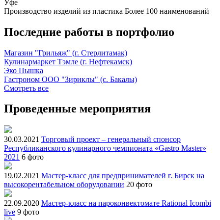
Уфе
Производство изделий из пластика
Более 100 наименований
Последние работы в портфолио
Магазин "Грильяж" (г. Стерлитамак)
Кулинармаркет Тэмле (г. Нефтекамск)
Эко Пышка
Гастроном ООО "Зириклы" (с. Бакалы)
Смотреть все
Проведенные мероприятия
30.03.2021
Торговый проект – генеральный спонсор
Республиканского кулинарного чемпионата «Gastro Master»
2021
6 фото
19.02.2021
Мастер-класс для предпринимателей г. Бирск на
высокорентабельном оборудовании
20 фото
22.09.2020
Мастер-класс на пароконвектомате Rational Icombi
live
9 фото