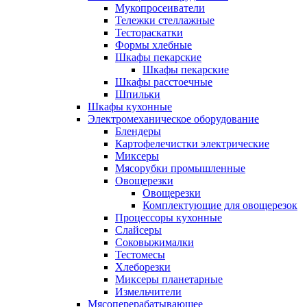
Мукопросеиватели
Тележки стеллажные
Тестораскатки
Формы хлебные
Шкафы пекарские
Шкафы пекарские
Шкафы расстоечные
Шпильки
Шкафы кухонные
Электромеханическое оборудование
Блендеры
Картофелечистки электрические
Миксеры
Мясорубки промышленные
Овощерезки
Овощерезки
Комплектующие для овощерезок
Процессоры кухонные
Слайсеры
Соковыжималки
Тестомесы
Хлеборезки
Миксеры планетарные
Измельчители
Мясоперерабатывающее