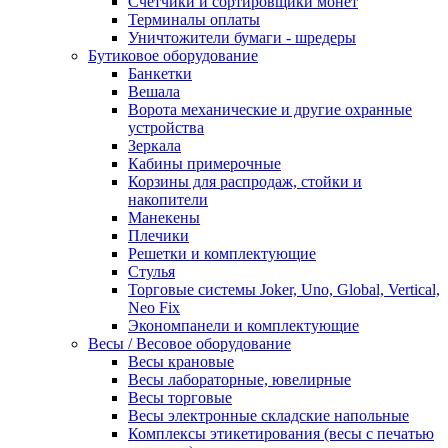
Счетчики и сортировщики монет
Терминалы оплаты
Уничтожители бумаги - шредеры
Бутиковое оборудование
Банкетки
Вешала
Ворота механические и другие охранные
устройства
Зеркала
Кабины примерочные
Корзины для распродаж, стойки и
накопители
Манекены
Плечики
Решетки и комплектующие
Стулья
Торговые системы Joker, Uno, Global, Vertical,
Neo Fix
Экономпанели и комплектующие
Весы / Весовое оборудование
Весы крановые
Весы лабораторные, ювелирные
Весы торговые
Весы электронные складские напольные
Комплексы этикетирования (весы с печатью