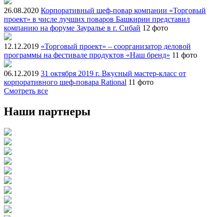
26.08.2020
Корпоративный шеф-повар компании «Торговый
проект» в числе лучших поваров Башкирии представил
компанию на форуме Зауралье в г. Сибай
12 фото
12.12.2019
«Торговый проект» – соорганизатор деловой
программы на фестивале продуктов «Наш бренд»
11 фото
06.12.2019
31 октября 2019 г. Вкусный мастер-класс от
корпоративного шеф-повара Rational
11 фото
Смотреть все
Наши партнеры