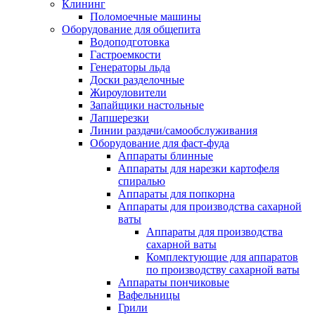
Клининг
Поломоечные машины
Оборудование для общепита
Водоподготовка
Гастроемкости
Генераторы льда
Доски разделочные
Жироуловители
Запайщики настольные
Лапшерезки
Линии раздачи/самообслуживания
Оборудование для фаст-фуда
Аппараты блинные
Аппараты для нарезки картофеля
спиралью
Аппараты для попкорна
Аппараты для производства сахарной
ваты
Аппараты для производства
сахарной ваты
Комплектующие для аппаратов
по производству сахарной ваты
Аппараты пончиковые
Вафельницы
Грили