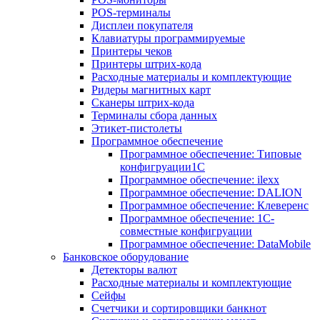
POS-терминалы
Дисплеи покупателя
Клавиатуры программируемые
Принтеры чеков
Принтеры штрих-кода
Расходные материалы и комплектующие
Ридеры магнитных карт
Сканеры штрих-кода
Терминалы сбора данных
Этикет-пистолеты
Программное обеспечение
Программное обеспечение: Типовые
конфигруации1С
Программное обеспечение: ilexx
Программное обеспечение: DALION
Программное обеспечение: Клеверенс
Программное обеспечение: 1С-
совместные конфигруации
Программное обеспечение: DataMobile
Банковское оборудование
Детекторы валют
Расходные материалы и комплектующие
Сейфы
Счетчики и сортировщики банкнот