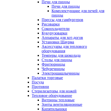
Печи для пиццы
Печи для пиццы
Комплектующие для печей для
пиццы
Прессы для гамбургеров
Рисоварки
Сокоохладители
Кукурузоварки
Аппараты для хот-догов
Установки Шаурма
Аксессуары для теплового
оборудования
Темперы для шоколада
Столы для пиццы
Фритюрницы
Чебуречницы
Электрошашлычницы
Палатки торговые
Посуда
Противни
Стерилизаторы для ножей
Тепловое оборудование
Витрины тепловые
Зонты вентиляционные
Кипятильники