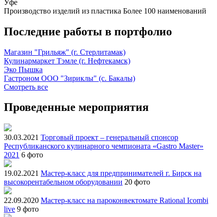
Уфе
Производство изделий из пластика
Более 100 наименований
Последние работы в портфолио
Магазин "Грильяж" (г. Стерлитамак)
Кулинармаркет Тэмле (г. Нефтекамск)
Эко Пышка
Гастроном ООО "Зириклы" (с. Бакалы)
Смотреть все
Проведенные мероприятия
30.03.2021
Торговый проект – генеральный спонсор
Республиканского кулинарного чемпионата «Gastro Master»
2021
6 фото
19.02.2021
Мастер-класс для предпринимателей г. Бирск на
высокорентабельном оборудовании
20 фото
22.09.2020
Мастер-класс на пароконвектомате Rational Icombi
live
9 фото