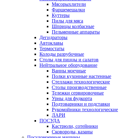
Мясорыхлители
Фаршемешалки
Куттеры
Пилы для мяса
Шприцы колбасные
Пельменные аппараты
Дегидраторы
Автоклавы
Термостаты
Колоды разрубочные
Столы для пиццы и салатов
Нейтральное оборудование
Ванны моечные
Полки кухонные настенные
Стеллажи технологические
Столы производственные
Тележки сервировочные
Урны для фудкорта
Подтоварники и подставки
Рукомойники технологические
ЛАРИ
ПОСУДА
Кастрюли, сотейники
Сковороды, казаны
Посудомоечные машины