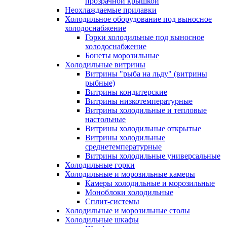
прозрачной крышкой
Неохлаждаемые прилавки
Холодильное оборудование под выносное
холодоснабжение
Горки холодильные под выносное
холодоснабжение
Бонеты морозильные
Холодильные витрины
Витрины "рыба на льду" (витрины
рыбные)
Витрины кондитерские
Витрины низкотемпературные
Витрины холодильные и тепловые
настольные
Витрины холодильные открытые
Витрины холодильные
среднетемпературные
Витрины холодильные универсальные
Холодильные горки
Холодильные и морозильные камеры
Камеры холодильные и морозильные
Моноблоки холодильные
Сплит-системы
Холодильные и морозильные столы
Холодильные шкафы