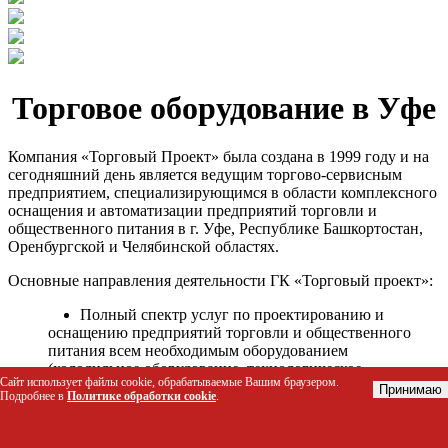
Торговое оборудование в Уфе
Компания «Торговый Проект» была создана в 1999 году и на
сегодняшний день является ведущим торгово-сервисным
предприятием, специализирующимся в области комплексного
оснащения и автоматизации предприятий торговли и
общественного питания в г. Уфе, Республике Башкортостан,
Оренбургской и Челябинской областях.
Основные направления деятельности ГК «Торговый проект»:
Полный спектр услуг по проектированию и
оснащению предприятий торговли и общественного
питания всем необходимым оборудованием
(холодильное оборудование, технологическое
Сайт использует файлы cookie, обрабатываемые Вашим браузером.
оборудование, стеллажное оборудование и т.д.);
Принимаю
Подробнее в
Политике обработки cookie
.
Автоматизация торговых процессов и внедрения
программных продуктов;
Гарантийное и послегарантийное сервисное