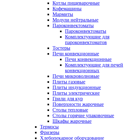
Котлы пищеварочные
Кофемашины
Мармиты
Модули нейтральные
Пароконвектоматы
Пароконвектоматы
Комплектующие для
пароконвектоматов
Тостеры
Печи конвекционные
Печи конвекционные
Комплектующие для печей
конвекционных
Печи микроволновые
Плиты газовые
Плиты индукционные
Плиты электрические
Грили для кур
Поверхности жарочные
Столы тепловые
Столы горячие упаковочные
Шкафы жарочные
Термосы
Фризеры
Хлебопекарное оборудование