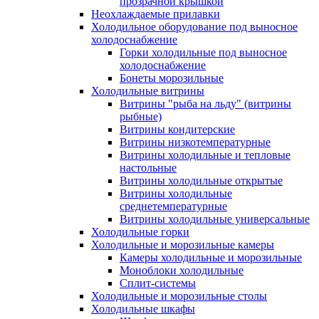
прозрачной крышкой
Неохлаждаемые прилавки
Холодильное оборудование под выносное
холодоснабжение
Горки холодильные под выносное
холодоснабжение
Бонеты морозильные
Холодильные витрины
Витрины "рыба на льду" (витрины
рыбные)
Витрины кондитерские
Витрины низкотемпературные
Витрины холодильные и тепловые
настольные
Витрины холодильные открытые
Витрины холодильные
среднетемпературные
Витрины холодильные универсальные
Холодильные горки
Холодильные и морозильные камеры
Камеры холодильные и морозильные
Моноблоки холодильные
Сплит-системы
Холодильные и морозильные столы
Холодильные шкафы