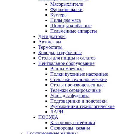
Мясорыхлители
Фаршемешалки
Куттеры
Пилы для мяса
Шприцы колбасные
Пельменные аппараты
Дегидраторы
Автоклавы
Термостаты
Колоды разрубочные
Столы для пиццы и салатов
Нейтральное оборудование
Ванны моечные
Полки кухонные настенные
Стеллажи технологические
Столы производственные
Тележки сервировочные
Урны для фудкорта
Подтоварники и подставки
Рукомойники технологические
ЛАРИ
ПОСУДА
Кастрюли, сотейники
Сковороды, казаны
Посудомоечные машины