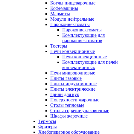
Котлы пищеварочные
Кофемашины
Мармиты
Модули нейтральные
Пароконвектоматы
Пароконвектоматы
Комплектующие для
пароконвектоматов
Тостеры
Печи конвекционные
Печи конвекционные
Комплектующие для печей
конвекционных
Печи микроволновые
Плиты газовые
Плиты индукционные
Плиты электрические
Грили для кур
Поверхности жарочные
Столы тепловые
Столы горячие упаковочные
Шкафы жарочные
Термосы
Фризеры
Хлебопекарное оборудование