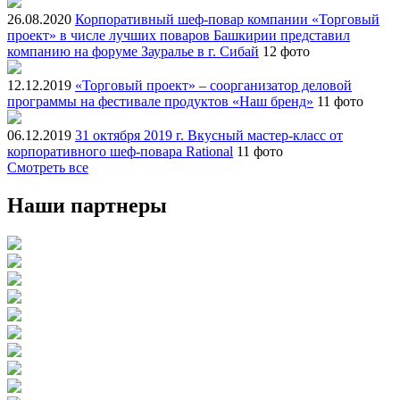
26.08.2020
Корпоративный шеф-повар компании «Торговый
проект» в числе лучших поваров Башкирии представил
компанию на форуме Зауралье в г. Сибай
12 фото
12.12.2019
«Торговый проект» – соорганизатор деловой
программы на фестивале продуктов «Наш бренд»
11 фото
06.12.2019
31 октября 2019 г. Вкусный мастер-класс от
корпоративного шеф-повара Rational
11 фото
Смотреть все
Наши партнеры