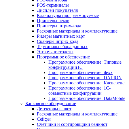
POS-терминалы
Дисплеи покупателя
Клавиатуры программируемые
Принтеры чеков
Принтеры штрих-кода
Расходные материалы и комплектующие
Ридеры магнитных карт
Сканеры штрих-кода
Терминалы сбора данных
Этикет-пистолеты
Программное обеспечение
Программное обеспечение: Типовые
конфигруации1С
Программное обеспечение: ilexx
Программное обеспечение: DALION
Программное обеспечение: Клеверенс
Программное обеспечение: 1С-
совместные конфигруации
Программное обеспечение: DataMobile
Банковское оборудование
Детекторы валют
Расходные материалы и комплектующие
Сейфы
Счетчики и сортировщики банкнот