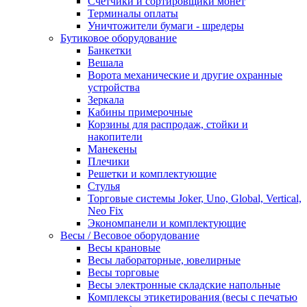
Счетчики и сортировщики монет
Терминалы оплаты
Уничтожители бумаги - шредеры
Бутиковое оборудование
Банкетки
Вешала
Ворота механические и другие охранные
устройства
Зеркала
Кабины примерочные
Корзины для распродаж, стойки и
накопители
Манекены
Плечики
Решетки и комплектующие
Стулья
Торговые системы Joker, Uno, Global, Vertical,
Neo Fix
Экономпанели и комплектующие
Весы / Весовое оборудование
Весы крановые
Весы лабораторные, ювелирные
Весы торговые
Весы электронные складские напольные
Комплексы этикетирования (весы с печатью