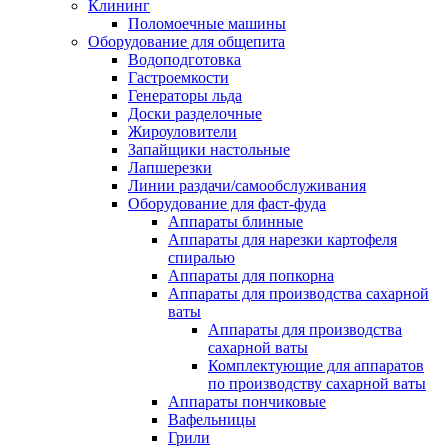
Клининг
Поломоечные машины
Оборудование для общепита
Водоподготовка
Гастроемкости
Генераторы льда
Доски разделочные
Жироуловители
Запайщики настольные
Лапшерезки
Линии раздачи/самообслуживания
Оборудование для фаст-фуда
Аппараты блинные
Аппараты для нарезки картофеля
спиралью
Аппараты для попкорна
Аппараты для производства сахарной
ваты
Аппараты для производства
сахарной ваты
Комплектующие для аппаратов
по производству сахарной ваты
Аппараты пончиковые
Вафельницы
Грили