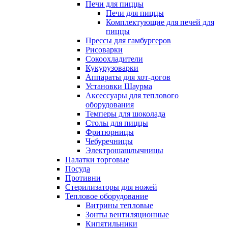
Печи для пиццы
Печи для пиццы
Комплектующие для печей для
пиццы
Прессы для гамбургеров
Рисоварки
Сокоохладители
Кукурузоварки
Аппараты для хот-догов
Установки Шаурма
Аксессуары для теплового
оборудования
Темперы для шоколада
Столы для пиццы
Фритюрницы
Чебуречницы
Электрошашлычницы
Палатки торговые
Посуда
Противни
Стерилизаторы для ножей
Тепловое оборудование
Витрины тепловые
Зонты вентиляционные
Кипятильники