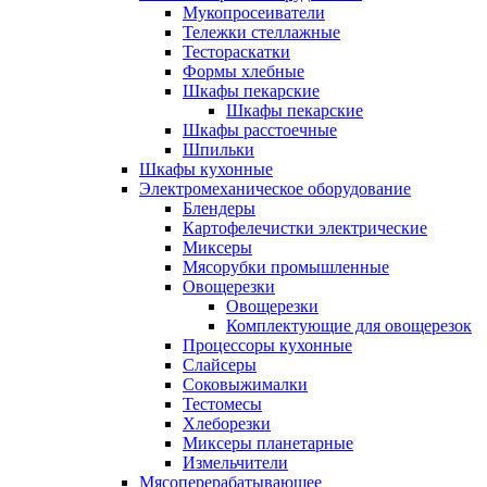
Мукопросеиватели
Тележки стеллажные
Тестораскатки
Формы хлебные
Шкафы пекарские
Шкафы пекарские
Шкафы расстоечные
Шпильки
Шкафы кухонные
Электромеханическое оборудование
Блендеры
Картофелечистки электрические
Миксеры
Мясорубки промышленные
Овощерезки
Овощерезки
Комплектующие для овощерезок
Процессоры кухонные
Слайсеры
Соковыжималки
Тестомесы
Хлеборезки
Миксеры планетарные
Измельчители
Мясоперерабатывающее