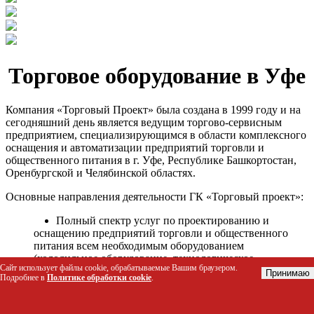
Торговое оборудование в Уфе
Компания «Торговый Проект» была создана в 1999 году и на
сегодняшний день является ведущим торгово-сервисным
предприятием, специализирующимся в области комплексного
оснащения и автоматизации предприятий торговли и
общественного питания в г. Уфе, Республике Башкортостан,
Оренбургской и Челябинской областях.
Основные направления деятельности ГК «Торговый проект»:
Полный спектр услуг по проектированию и
оснащению предприятий торговли и общественного
питания всем необходимым оборудованием
(холодильное оборудование, технологическое
Сайт использует файлы cookie, обрабатываемые Вашим браузером.
оборудование, стеллажное оборудование и т.д.);
Принимаю
Подробнее в
Политике обработки cookie
.
Автоматизация торговых процессов и внедрения
программных продуктов;
Гарантийное и послегарантийное сервисное