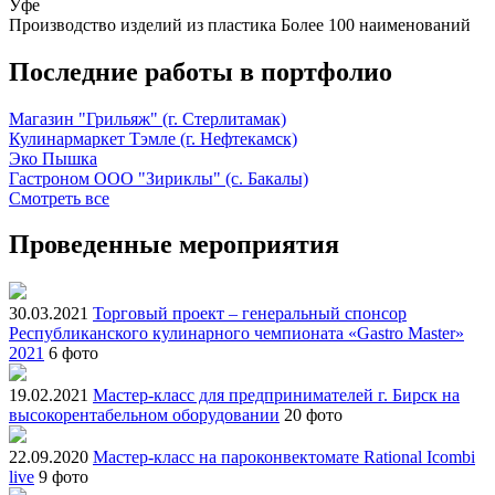
Уфе
Производство изделий из пластика
Более 100 наименований
Последние работы в портфолио
Магазин "Грильяж" (г. Стерлитамак)
Кулинармаркет Тэмле (г. Нефтекамск)
Эко Пышка
Гастроном ООО "Зириклы" (с. Бакалы)
Смотреть все
Проведенные мероприятия
30.03.2021
Торговый проект – генеральный спонсор
Республиканского кулинарного чемпионата «Gastro Master»
2021
6 фото
19.02.2021
Мастер-класс для предпринимателей г. Бирск на
высокорентабельном оборудовании
20 фото
22.09.2020
Мастер-класс на пароконвектомате Rational Icombi
live
9 фото