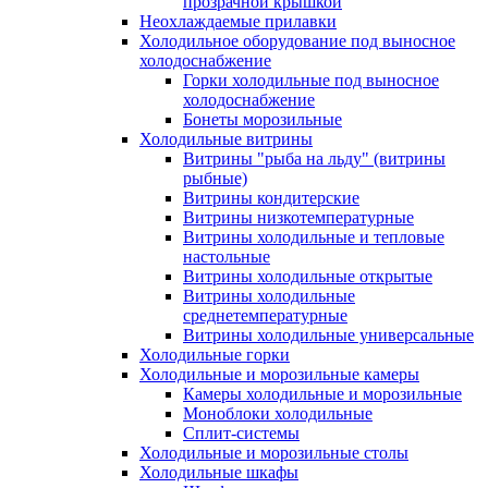
прозрачной крышкой
Неохлаждаемые прилавки
Холодильное оборудование под выносное
холодоснабжение
Горки холодильные под выносное
холодоснабжение
Бонеты морозильные
Холодильные витрины
Витрины "рыба на льду" (витрины
рыбные)
Витрины кондитерские
Витрины низкотемпературные
Витрины холодильные и тепловые
настольные
Витрины холодильные открытые
Витрины холодильные
среднетемпературные
Витрины холодильные универсальные
Холодильные горки
Холодильные и морозильные камеры
Камеры холодильные и морозильные
Моноблоки холодильные
Сплит-системы
Холодильные и морозильные столы
Холодильные шкафы