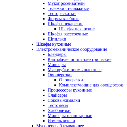
Мукопросеиватели
Тележки стеллажные
Тестораскатки
Формы хлебные
Шкафы пекарские
Шкафы пекарские
Шкафы расстоечные
Шпильки
Шкафы кухонные
Электромеханическое оборудование
Блендеры
Картофелечистки электрические
Миксеры
Мясорубки промышленные
Овощерезки
Овощерезки
Комплектующие для овощерезок
Процессоры кухонные
Слайсеры
Соковыжималки
Тестомесы
Хлеборезки
Миксеры планетарные
Измельчители
Мясоперерабатывающее