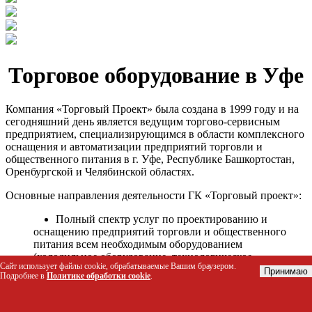
Торговое оборудование в Уфе
Компания «Торговый Проект» была создана в 1999 году и на
сегодняшний день является ведущим торгово-сервисным
предприятием, специализирующимся в области комплексного
оснащения и автоматизации предприятий торговли и
общественного питания в г. Уфе, Республике Башкортостан,
Оренбургской и Челябинской областях.
Основные направления деятельности ГК «Торговый проект»:
Полный спектр услуг по проектированию и
оснащению предприятий торговли и общественного
питания всем необходимым оборудованием
(холодильное оборудование, технологическое
Сайт использует файлы cookie, обрабатываемые Вашим браузером.
оборудование, стеллажное оборудование и т.д.);
Принимаю
Подробнее в
Политике обработки cookie
.
Автоматизация торговых процессов и внедрения
программных продуктов;
Гарантийное и послегарантийное сервисное