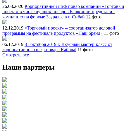
26.08.2020
Корпоративный шеф-повар компании «Торговый
проект» в числе лучших поваров Башкирии представил
компанию на форуме Зауралье в г. Сибай
12 фото
12.12.2019
«Торговый проект» – соорганизатор деловой
программы на фестивале продуктов «Наш бренд»
11 фото
06.12.2019
31 октября 2019 г. Вкусный мастер-класс от
корпоративного шеф-повара Rational
11 фото
Смотреть все
Наши партнеры