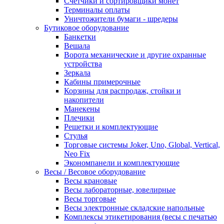
Счетчики и сортировщики монет
Терминалы оплаты
Уничтожители бумаги - шредеры
Бутиковое оборудование
Банкетки
Вешала
Ворота механические и другие охранные
устройства
Зеркала
Кабины примерочные
Корзины для распродаж, стойки и
накопители
Манекены
Плечики
Решетки и комплектующие
Стулья
Торговые системы Joker, Uno, Global, Vertical,
Neo Fix
Экономпанели и комплектующие
Весы / Весовое оборудование
Весы крановые
Весы лабораторные, ювелирные
Весы торговые
Весы электронные складские напольные
Комплексы этикетирования (весы с печатью