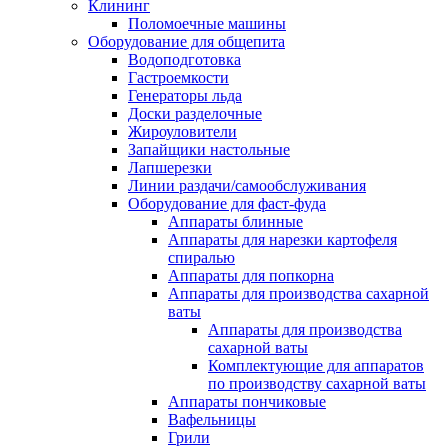
Клининг
Поломоечные машины
Оборудование для общепита
Водоподготовка
Гастроемкости
Генераторы льда
Доски разделочные
Жироуловители
Запайщики настольные
Лапшерезки
Линии раздачи/самообслуживания
Оборудование для фаст-фуда
Аппараты блинные
Аппараты для нарезки картофеля
спиралью
Аппараты для попкорна
Аппараты для производства сахарной
ваты
Аппараты для производства
сахарной ваты
Комплектующие для аппаратов
по производству сахарной ваты
Аппараты пончиковые
Вафельницы
Грили