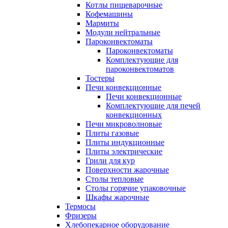
Котлы пищеварочные
Кофемашины
Мармиты
Модули нейтральные
Пароконвектоматы
Пароконвектоматы
Комплектующие для
пароконвектоматов
Тостеры
Печи конвекционные
Печи конвекционные
Комплектующие для печей
конвекционных
Печи микроволновые
Плиты газовые
Плиты индукционные
Плиты электрические
Грили для кур
Поверхности жарочные
Столы тепловые
Столы горячие упаковочные
Шкафы жарочные
Термосы
Фризеры
Хлебопекарное оборудование