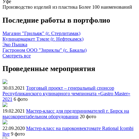
Уфе
Производство изделий из пластика
Более 100 наименований
Последние работы в портфолио
Магазин "Грильяж" (г. Стерлитамак)
Кулинармаркет Тэмле (г. Нефтекамск)
Эко Пышка
Гастроном ООО "Зириклы" (с. Бакалы)
Смотреть все
Проведенные мероприятия
30.03.2021
Торговый проект – генеральный спонсор
Республиканского кулинарного чемпионата «Gastro Master»
2021
6 фото
19.02.2021
Мастер-класс для предпринимателей г. Бирск на
высокорентабельном оборудовании
20 фото
22.09.2020
Мастер-класс на пароконвектомате Rational Icombi
live
9 фото