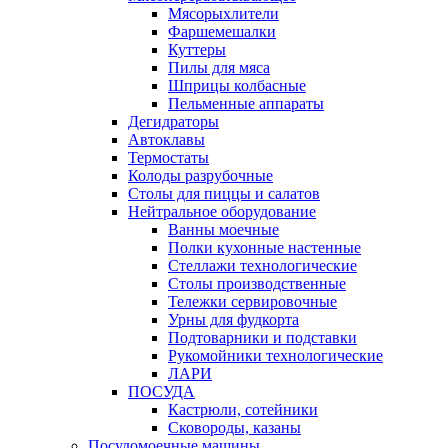
Мясорыхлители
Фаршемешалки
Куттеры
Пилы для мяса
Шприцы колбасные
Пельменные аппараты
Дегидраторы
Автоклавы
Термостаты
Колоды разрубочные
Столы для пиццы и салатов
Нейтральное оборудование
Ванны моечные
Полки кухонные настенные
Стеллажи технологические
Столы производственные
Тележки сервировочные
Урны для фудкорта
Подтоварники и подставки
Рукомойники технологические
ЛАРИ
ПОСУДА
Кастрюли, сотейники
Сковороды, казаны
Посудомоечные машины