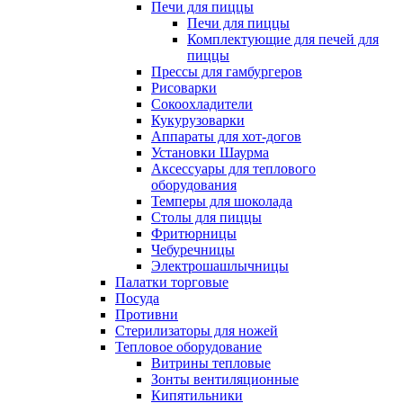
Печи для пиццы
Печи для пиццы
Комплектующие для печей для
пиццы
Прессы для гамбургеров
Рисоварки
Сокоохладители
Кукурузоварки
Аппараты для хот-догов
Установки Шаурма
Аксессуары для теплового
оборудования
Темперы для шоколада
Столы для пиццы
Фритюрницы
Чебуречницы
Электрошашлычницы
Палатки торговые
Посуда
Противни
Стерилизаторы для ножей
Тепловое оборудование
Витрины тепловые
Зонты вентиляционные
Кипятильники