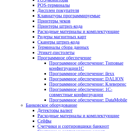
POS-терминалы
Дисплеи покупателя
Клавиатуры программируемые
Принтеры чеков
Принтеры штрих-кода
Расходные материалы и комплектующие
Ридеры магнитных карт
Сканеры штрих-кода
Терминалы сбора данных
Этикет-пистолеты
Программное обеспечение
Программное обеспечение: Типовые
конфигруации1С
Программное обеспечение: ilexx
Программное обеспечение: DALION
Программное обеспечение: Клеверенс
Программное обеспечение: 1С-
совместные конфигруации
Программное обеспечение: DataMobile
Банковское оборудование
Детекторы валют
Расходные материалы и комплектующие
Сейфы
Счетчики и сортировщики банкнот