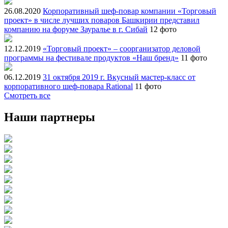
26.08.2020
Корпоративный шеф-повар компании «Торговый
проект» в числе лучших поваров Башкирии представил
компанию на форуме Зауралье в г. Сибай
12 фото
12.12.2019
«Торговый проект» – соорганизатор деловой
программы на фестивале продуктов «Наш бренд»
11 фото
06.12.2019
31 октября 2019 г. Вкусный мастер-класс от
корпоративного шеф-повара Rational
11 фото
Смотреть все
Наши партнеры