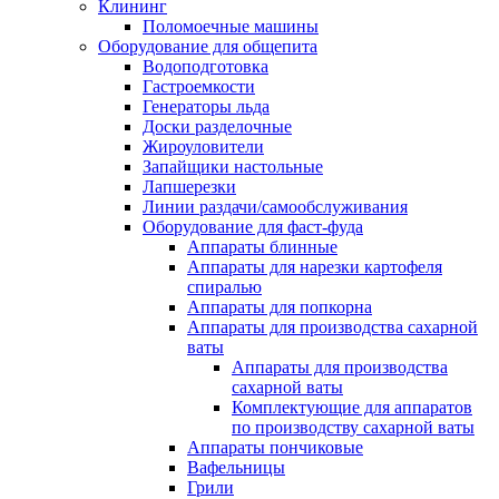
Клининг
Поломоечные машины
Оборудование для общепита
Водоподготовка
Гастроемкости
Генераторы льда
Доски разделочные
Жироуловители
Запайщики настольные
Лапшерезки
Линии раздачи/самообслуживания
Оборудование для фаст-фуда
Аппараты блинные
Аппараты для нарезки картофеля
спиралью
Аппараты для попкорна
Аппараты для производства сахарной
ваты
Аппараты для производства
сахарной ваты
Комплектующие для аппаратов
по производству сахарной ваты
Аппараты пончиковые
Вафельницы
Грили