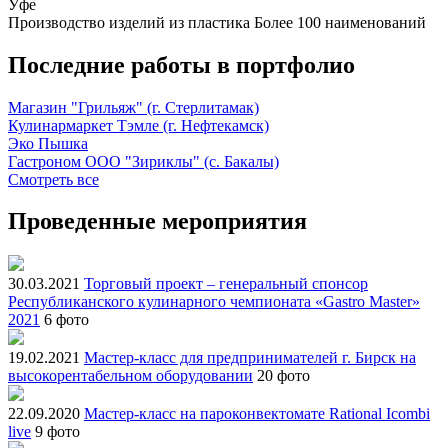
Уфе
Производство изделий из пластика
Более 100 наименований
Последние работы в портфолио
Магазин "Грильяж" (г. Стерлитамак)
Кулинармаркет Тэмле (г. Нефтекамск)
Эко Пышка
Гастроном ООО "Зириклы" (с. Бакалы)
Смотреть все
Проведенные мероприятия
30.03.2021
Торговый проект – генеральный спонсор
Республиканского кулинарного чемпионата «Gastro Master»
2021
6 фото
19.02.2021
Мастер-класс для предпринимателей г. Бирск на
высокорентабельном оборудовании
20 фото
22.09.2020
Мастер-класс на пароконвектомате Rational Icombi
live
9 фото