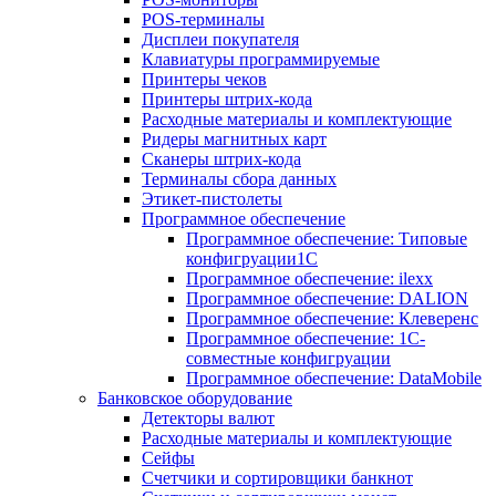
POS-терминалы
Дисплеи покупателя
Клавиатуры программируемые
Принтеры чеков
Принтеры штрих-кода
Расходные материалы и комплектующие
Ридеры магнитных карт
Сканеры штрих-кода
Терминалы сбора данных
Этикет-пистолеты
Программное обеспечение
Программное обеспечение: Типовые
конфигруации1С
Программное обеспечение: ilexx
Программное обеспечение: DALION
Программное обеспечение: Клеверенс
Программное обеспечение: 1С-
совместные конфигруации
Программное обеспечение: DataMobile
Банковское оборудование
Детекторы валют
Расходные материалы и комплектующие
Сейфы
Счетчики и сортировщики банкнот