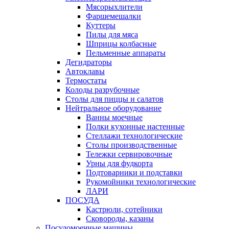
Мясорыхлители
Фаршемешалки
Куттеры
Пилы для мяса
Шприцы колбасные
Пельменные аппараты
Дегидраторы
Автоклавы
Термостаты
Колоды разрубочные
Столы для пиццы и салатов
Нейтральное оборудование
Ванны моечные
Полки кухонные настенные
Стеллажи технологические
Столы производственные
Тележки сервировочные
Урны для фудкорта
Подтоварники и подставки
Рукомойники технологические
ЛАРИ
ПОСУДА
Кастрюли, сотейники
Сковороды, казаны
Посудомоечные машины