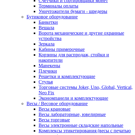
Счетчики и сортировщики монет
Терминалы оплаты
Уничтожители бумаги - шредеры
Бутиковое оборудование
Банкетки
Вешала
Ворота механические и другие охранные
устройства
Зеркала
Кабины примерочные
Корзины для распродаж, стойки и
накопители
Манекены
Плечики
Решетки и комплектующие
Стулья
Торговые системы Joker, Uno, Global, Vertical,
Neo Fix
Экономпанели и комплектующие
Весы / Весовое оборудование
Весы крановые
Весы лабораторные, ювелирные
Весы торговые
Весы электронные складские напольные
Комплексы этикетирования (весы с печатью