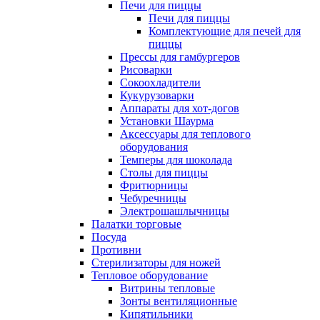
Печи для пиццы
Печи для пиццы
Комплектующие для печей для
пиццы
Прессы для гамбургеров
Рисоварки
Сокоохладители
Кукурузоварки
Аппараты для хот-догов
Установки Шаурма
Аксессуары для теплового
оборудования
Темперы для шоколада
Столы для пиццы
Фритюрницы
Чебуречницы
Электрошашлычницы
Палатки торговые
Посуда
Противни
Стерилизаторы для ножей
Тепловое оборудование
Витрины тепловые
Зонты вентиляционные
Кипятильники