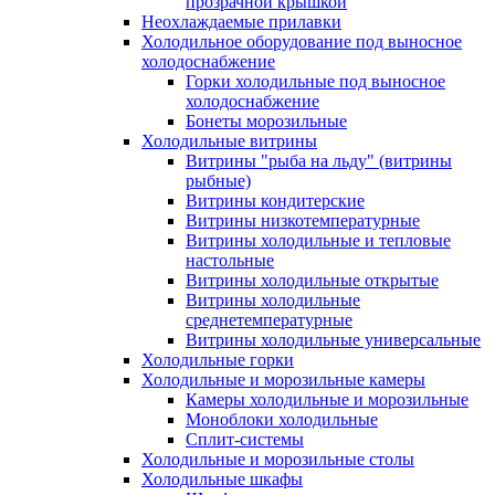
прозрачной крышкой
Неохлаждаемые прилавки
Холодильное оборудование под выносное
холодоснабжение
Горки холодильные под выносное
холодоснабжение
Бонеты морозильные
Холодильные витрины
Витрины "рыба на льду" (витрины
рыбные)
Витрины кондитерские
Витрины низкотемпературные
Витрины холодильные и тепловые
настольные
Витрины холодильные открытые
Витрины холодильные
среднетемпературные
Витрины холодильные универсальные
Холодильные горки
Холодильные и морозильные камеры
Камеры холодильные и морозильные
Моноблоки холодильные
Сплит-системы
Холодильные и морозильные столы
Холодильные шкафы