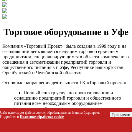
Торговое оборудование в Уфе
Компания «Торговый Проект» была создана в 1999 году и на
сегодняшний день является ведущим торгово-сервисным
предприятием, специализирующимся в области комплексного
оснащения и автоматизации предприятий торговли и
общественного питания в г. Уфе, Республике Башкортостан,
Оренбургской и Челябинской областях.
Основные направления деятельности ГК «Торговый проект»:
Полный спектр услуг по проектированию и
оснащению предприятий торговли и общественного
питания всем необходимым оборудованием
(холодильное оборудование, технологическое
Сайт использует файлы cookie, обрабатываемые Вашим браузером.
оборудование, стеллажное оборудование и т.д.);
Принимаю
Подробнее в
Политике обработки cookie
.
Автоматизация торговых процессов и внедрения
программных продуктов;
Гарантийное и послегарантийное сервисное