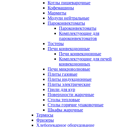
Котлы пищеварочные
Кофемашины
Мармиты
Модули нейтральные
Пароконвектоматы
Пароконвектоматы
Комплектующие для
пароконвектоматов
Тостеры
Печи конвекционные
Печи конвекционные
Комплектующие для печей
конвекционных
Печи микроволновые
Плиты газовые
Плиты индукционные
Плиты электрические
Грили для кур
Поверхности жарочные
Столы тепловые
Столы горячие упаковочные
Шкафы жарочные
Термосы
Фризеры
Хлебопекарное оборудование