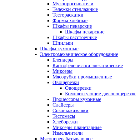
Мукопросеиватели
Тележки стеллажные
Тестораскатки
Формы хлебные
Шкафы пекарские
Шкафы пекарские
Шкафы расстоечные
Шпильки
Шкафы кухонные
Электромеханическое оборудование
Блендеры
Картофелечистки электрические
Миксеры
Мясорубки промышленные
Овощерезки
Овощерезки
Комплектующие для овощерезок
Процессоры кухонные
Слайсеры
Соковыжималки
Тестомесы
Хлеборезки
Миксеры планетарные
Измельчители
Мясоперерабатывающее