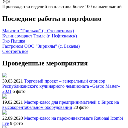
Уфе
Производство изделий из пластика
Более 100 наименований
Последние работы в портфолио
Магазин "Грильяж" (г. Стерлитамак)
Кулинармаркет Тэмле (г. Нефтекамск)
Эко Пышка
Гастроном ООО "Зириклы" (с. Бакалы)
Смотреть все
Проведенные мероприятия
30.03.2021
Торговый проект – генеральный спонсор
Республиканского кулинарного чемпионата «Gastro Master»
2021
6 фото
19.02.2021
Мастер-класс для предпринимателей г. Бирск на
высокорентабельном оборудовании
20 фото
22.09.2020
Мастер-класс на пароконвектомате Rational Icombi
live
9 фото