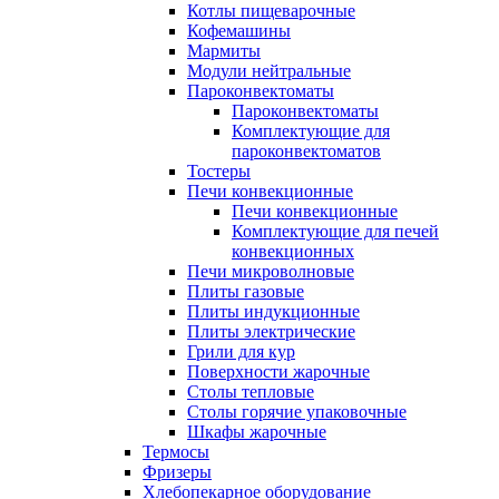
Котлы пищеварочные
Кофемашины
Мармиты
Модули нейтральные
Пароконвектоматы
Пароконвектоматы
Комплектующие для
пароконвектоматов
Тостеры
Печи конвекционные
Печи конвекционные
Комплектующие для печей
конвекционных
Печи микроволновые
Плиты газовые
Плиты индукционные
Плиты электрические
Грили для кур
Поверхности жарочные
Столы тепловые
Столы горячие упаковочные
Шкафы жарочные
Термосы
Фризеры
Хлебопекарное оборудование