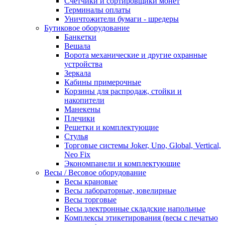
Счетчики и сортировщики монет
Терминалы оплаты
Уничтожители бумаги - шредеры
Бутиковое оборудование
Банкетки
Вешала
Ворота механические и другие охранные
устройства
Зеркала
Кабины примерочные
Корзины для распродаж, стойки и
накопители
Манекены
Плечики
Решетки и комплектующие
Стулья
Торговые системы Joker, Uno, Global, Vertical,
Neo Fix
Экономпанели и комплектующие
Весы / Весовое оборудование
Весы крановые
Весы лабораторные, ювелирные
Весы торговые
Весы электронные складские напольные
Комплексы этикетирования (весы с печатью