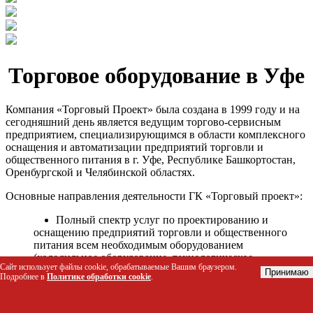
Торговое оборудование в Уфе
Компания «Торговый Проект» была создана в 1999 году и на
сегодняшний день является ведущим торгово-сервисным
предприятием, специализирующимся в области комплексного
оснащения и автоматизации предприятий торговли и
общественного питания в г. Уфе, Республике Башкортостан,
Оренбургской и Челябинской областях.
Основные направления деятельности ГК «Торговый проект»:
Полный спектр услуг по проектированию и
оснащению предприятий торговли и общественного
питания всем необходимым оборудованием
(холодильное оборудование, технологическое
Сайт использует файлы cookie, обрабатываемые Вашим браузером.
оборудование, стеллажное оборудование и т.д.);
Принимаю
Подробнее в
Политике обработки cookie
.
Автоматизация торговых процессов и внедрения
программных продуктов;
Гарантийное и послегарантийное сервисное