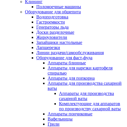
Клининг
Поломоечные машины
Оборудование для общепита
Водоподготовка
Гастроемкости
Генераторы льда
Доски разделочные
Жироуловители
Запайщики настольные
Лапшерезки
Линии раздачи/самообслуживания
Оборудование для фаст-фуда
Аппараты блинные
Аппараты для нарезки картофеля
спиралью
Аппараты для попкорна
Аппараты для производства сахарной
ваты
Аппараты для производства
сахарной ваты
Комплектующие для аппаратов
по производству сахарной ваты
Аппараты пончиковые
Вафельницы
Грили