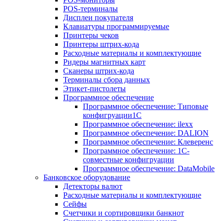
POS-терминалы
Дисплеи покупателя
Клавиатуры программируемые
Принтеры чеков
Принтеры штрих-кода
Расходные материалы и комплектующие
Ридеры магнитных карт
Сканеры штрих-кода
Терминалы сбора данных
Этикет-пистолеты
Программное обеспечение
Программное обеспечение: Типовые
конфигруации1С
Программное обеспечение: ilexx
Программное обеспечение: DALION
Программное обеспечение: Клеверенс
Программное обеспечение: 1С-
совместные конфигруации
Программное обеспечение: DataMobile
Банковское оборудование
Детекторы валют
Расходные материалы и комплектующие
Сейфы
Счетчики и сортировщики банкнот