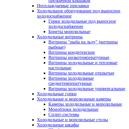
прозрачной крышкой
Неохлаждаемые прилавки
Холодильное оборудование под выносное
холодоснабжение
Горки холодильные под выносное
холодоснабжение
Бонеты морозильные
Холодильные витрины
Витрины "рыба на льду" (витрины
рыбные)
Витрины кондитерские
Витрины низкотемпературные
Витрины холодильные и тепловые
настольные
Витрины холодильные открытые
Витрины холодильные
среднетемпературные
Витрины холодильные универсальные
Холодильные горки
Холодильные и морозильные камеры
Камеры холодильные и морозильные
Моноблоки холодильные
Сплит-системы
Холодильные и морозильные столы
Холодильные шкафы