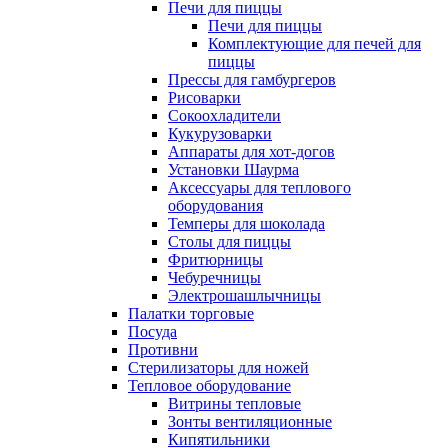
Печи для пиццы
Печи для пиццы
Комплектующие для печей для
пиццы
Прессы для гамбургеров
Рисоварки
Сокоохладители
Кукурузоварки
Аппараты для хот-догов
Установки Шаурма
Аксессуары для теплового
оборудования
Темперы для шоколада
Столы для пиццы
Фритюрницы
Чебуречницы
Электрошашлычницы
Палатки торговые
Посуда
Противни
Стерилизаторы для ножей
Тепловое оборудование
Витрины тепловые
Зонты вентиляционные
Кипятильники