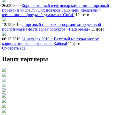
26.08.2020
Корпоративный шеф-повар компании «Торговый
проект» в числе лучших поваров Башкирии представил
компанию на форуме Зауралье в г. Сибай
12 фото
12.12.2019
«Торговый проект» – соорганизатор деловой
программы на фестивале продуктов «Наш бренд»
11 фото
06.12.2019
31 октября 2019 г. Вкусный мастер-класс от
корпоративного шеф-повара Rational
11 фото
Смотреть все
Наши партнеры