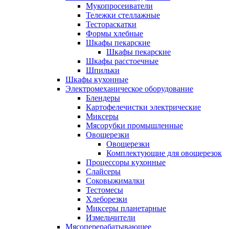
Мукопросеиватели
Тележки стеллажные
Тестораскатки
Формы хлебные
Шкафы пекарские
Шкафы пекарские
Шкафы расстоечные
Шпильки
Шкафы кухонные
Электромеханическое оборудование
Блендеры
Картофелечистки электрические
Миксеры
Мясорубки промышленные
Овощерезки
Овощерезки
Комплектующие для овощерезок
Процессоры кухонные
Слайсеры
Соковыжималки
Тестомесы
Хлеборезки
Миксеры планетарные
Измельчители
Мясоперерабатывающее