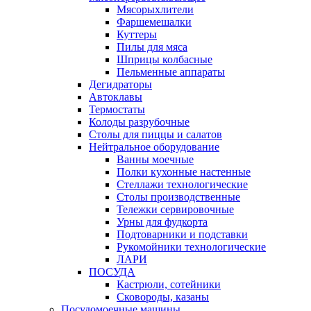
Мясорыхлители
Фаршемешалки
Куттеры
Пилы для мяса
Шприцы колбасные
Пельменные аппараты
Дегидраторы
Автоклавы
Термостаты
Колоды разрубочные
Столы для пиццы и салатов
Нейтральное оборудование
Ванны моечные
Полки кухонные настенные
Стеллажи технологические
Столы производственные
Тележки сервировочные
Урны для фудкорта
Подтоварники и подставки
Рукомойники технологические
ЛАРИ
ПОСУДА
Кастрюли, сотейники
Сковороды, казаны
Посудомоечные машины