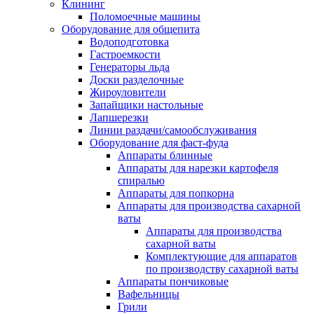
Клининг
Поломоечные машины
Оборудование для общепита
Водоподготовка
Гастроемкости
Генераторы льда
Доски разделочные
Жироуловители
Запайщики настольные
Лапшерезки
Линии раздачи/самообслуживания
Оборудование для фаст-фуда
Аппараты блинные
Аппараты для нарезки картофеля
спиралью
Аппараты для попкорна
Аппараты для производства сахарной
ваты
Аппараты для производства
сахарной ваты
Комплектующие для аппаратов
по производству сахарной ваты
Аппараты пончиковые
Вафельницы
Грили