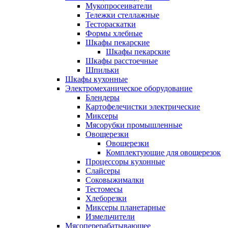
Мукопросеиватели
Тележки стеллажные
Тестораскатки
Формы хлебные
Шкафы пекарские
Шкафы пекарские
Шкафы расстоечные
Шпильки
Шкафы кухонные
Электромеханическое оборудование
Блендеры
Картофелечистки электрические
Миксеры
Мясорубки промышленные
Овощерезки
Овощерезки
Комплектующие для овощерезок
Процессоры кухонные
Слайсеры
Соковыжималки
Тестомесы
Хлеборезки
Миксеры планетарные
Измельчители
Мясоперерабатывающее