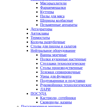
Мясорыхлители
Фаршемешалки
Куттеры
Пилы для мяса
Шприцы колбасные
Пельменные аппараты
Дегидраторы
Автоклавы
Термостаты
Колоды разрубочные
Столы для пиццы и салатов
Нейтральное оборудование
Ванны моечные
Полки кухонные настенные
Стеллажи технологические
Столы производственные
Тележки сервировочные
Урны для фудкорта
Подтоварники и подставки
Рукомойники технологические
ЛАРИ
ПОСУДА
Кастрюли, сотейники
Сковороды, казаны
Посудомоечные машины