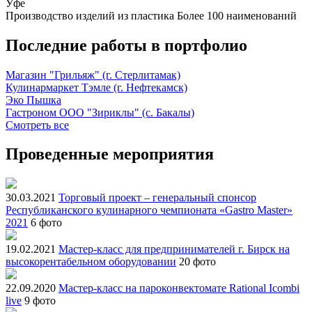
Уфе
Производство изделий из пластика
Более 100 наименований
Последние работы в портфолио
Магазин "Грильяж" (г. Стерлитамак)
Кулинармаркет Тэмле (г. Нефтекамск)
Эко Пышка
Гастроном ООО "Зириклы" (с. Бакалы)
Смотреть все
Проведенные мероприятия
30.03.2021
Торговый проект – генеральный спонсор
Республиканского кулинарного чемпионата «Gastro Master»
2021
6 фото
19.02.2021
Мастер-класс для предпринимателей г. Бирск на
высокорентабельном оборудовании
20 фото
22.09.2020
Мастер-класс на пароконвектомате Rational Icombi
live
9 фото