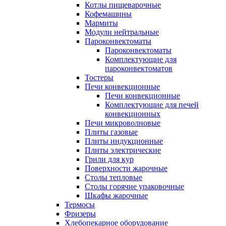
Котлы пищеварочные
Кофемашины
Мармиты
Модули нейтральные
Пароконвектоматы
Пароконвектоматы
Комплектующие для
пароконвектоматов
Тостеры
Печи конвекционные
Печи конвекционные
Комплектующие для печей
конвекционных
Печи микроволновые
Плиты газовые
Плиты индукционные
Плиты электрические
Грили для кур
Поверхности жарочные
Столы тепловые
Столы горячие упаковочные
Шкафы жарочные
Термосы
Фризеры
Хлебопекарное оборудование