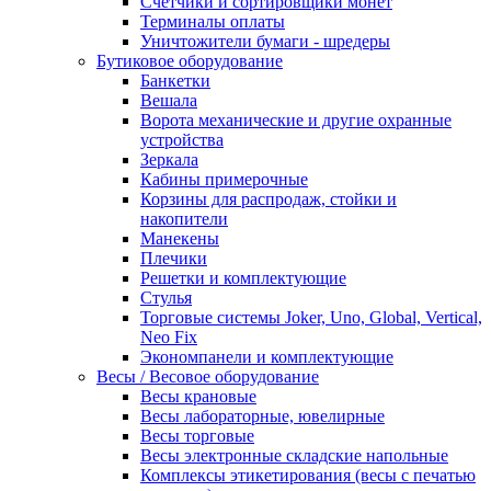
Счетчики и сортировщики монет
Терминалы оплаты
Уничтожители бумаги - шредеры
Бутиковое оборудование
Банкетки
Вешала
Ворота механические и другие охранные
устройства
Зеркала
Кабины примерочные
Корзины для распродаж, стойки и
накопители
Манекены
Плечики
Решетки и комплектующие
Стулья
Торговые системы Joker, Uno, Global, Vertical,
Neo Fix
Экономпанели и комплектующие
Весы / Весовое оборудование
Весы крановые
Весы лабораторные, ювелирные
Весы торговые
Весы электронные складские напольные
Комплексы этикетирования (весы с печатью