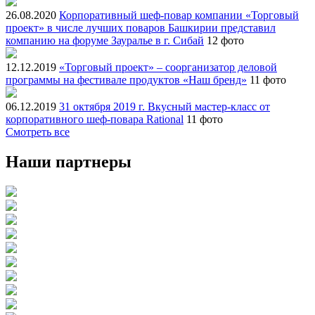
26.08.2020
Корпоративный шеф-повар компании «Торговый
проект» в числе лучших поваров Башкирии представил
компанию на форуме Зауралье в г. Сибай
12 фото
12.12.2019
«Торговый проект» – соорганизатор деловой
программы на фестивале продуктов «Наш бренд»
11 фото
06.12.2019
31 октября 2019 г. Вкусный мастер-класс от
корпоративного шеф-повара Rational
11 фото
Смотреть все
Наши партнеры