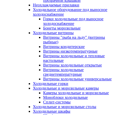
прозрачной крышкой
Неохлаждаемые прилавки
Холодильное оборудование под выносное
холодоснабжение
Горки холодильные под выносное
холодоснабжение
Бонеты морозильные
Холодильные витрины
Витрины "рыба на льду" (витрины
рыбные)
Витрины кондитерские
Витрины низкотемпературные
Витрины холодильные и тепловые
настольные
Витрины холодильные открытые
Витрины холодильные
среднетемпературные
Витрины холодильные универсальные
Холодильные горки
Холодильные и морозильные камеры
Камеры холодильные и морозильные
Моноблоки холодильные
Сплит-системы
Холодильные и морозильные столы
Холодильные шкафы