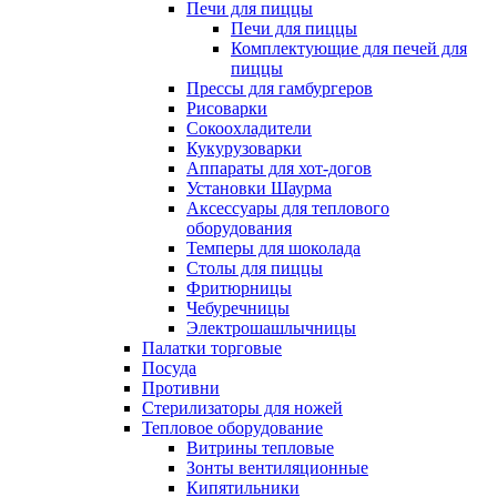
Печи для пиццы
Печи для пиццы
Комплектующие для печей для
пиццы
Прессы для гамбургеров
Рисоварки
Сокоохладители
Кукурузоварки
Аппараты для хот-догов
Установки Шаурма
Аксессуары для теплового
оборудования
Темперы для шоколада
Столы для пиццы
Фритюрницы
Чебуречницы
Электрошашлычницы
Палатки торговые
Посуда
Противни
Стерилизаторы для ножей
Тепловое оборудование
Витрины тепловые
Зонты вентиляционные
Кипятильники