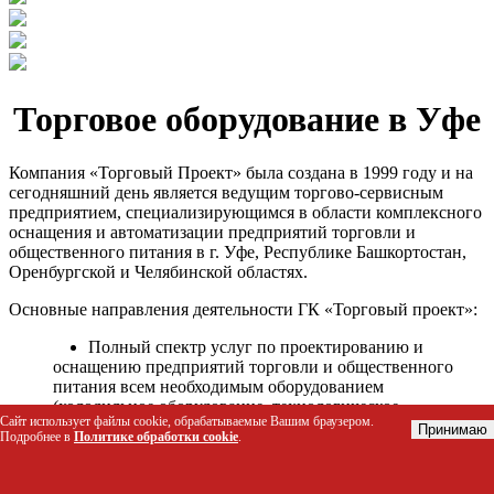
Торговое оборудование в Уфе
Компания «Торговый Проект» была создана в 1999 году и на
сегодняшний день является ведущим торгово-сервисным
предприятием, специализирующимся в области комплексного
оснащения и автоматизации предприятий торговли и
общественного питания в г. Уфе, Республике Башкортостан,
Оренбургской и Челябинской областях.
Основные направления деятельности ГК «Торговый проект»:
Полный спектр услуг по проектированию и
оснащению предприятий торговли и общественного
питания всем необходимым оборудованием
(холодильное оборудование, технологическое
Сайт использует файлы cookie, обрабатываемые Вашим браузером.
оборудование, стеллажное оборудование и т.д.);
Принимаю
Подробнее в
Политике обработки cookie
.
Автоматизация торговых процессов и внедрения
программных продуктов;
Гарантийное и послегарантийное сервисное