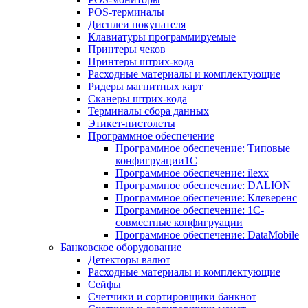
POS-терминалы
Дисплеи покупателя
Клавиатуры программируемые
Принтеры чеков
Принтеры штрих-кода
Расходные материалы и комплектующие
Ридеры магнитных карт
Сканеры штрих-кода
Терминалы сбора данных
Этикет-пистолеты
Программное обеспечение
Программное обеспечение: Типовые
конфигруации1С
Программное обеспечение: ilexx
Программное обеспечение: DALION
Программное обеспечение: Клеверенс
Программное обеспечение: 1С-
совместные конфигруации
Программное обеспечение: DataMobile
Банковское оборудование
Детекторы валют
Расходные материалы и комплектующие
Сейфы
Счетчики и сортировщики банкнот