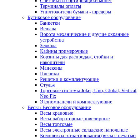
Счетчики и сортировщики монет
Терминалы оплаты
Уничтожители бумаги - шредеры
Бутиковое оборудование
Банкетки
Вешала
Ворота механические и другие охранные
устройства
Зеркала
Кабины примерочные
Корзины для распродаж, стойки и
накопители
Манекены
Плечики
Решетки и комплектующие
Стулья
Торговые системы Joker, Uno, Global, Vertical,
Neo Fix
Экономпанели и комплектующие
Весы / Весовое оборудование
Весы крановые
Весы лабораторные, ювелирные
Весы торговые
Весы электронные складские напольные
Комплексы этикетирования (весы с печатью