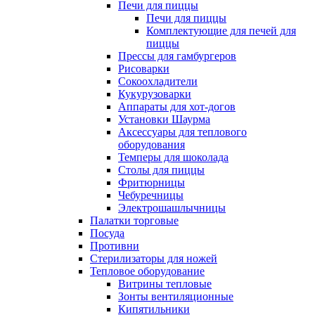
Печи для пиццы
Печи для пиццы
Комплектующие для печей для
пиццы
Прессы для гамбургеров
Рисоварки
Сокоохладители
Кукурузоварки
Аппараты для хот-догов
Установки Шаурма
Аксессуары для теплового
оборудования
Темперы для шоколада
Столы для пиццы
Фритюрницы
Чебуречницы
Электрошашлычницы
Палатки торговые
Посуда
Противни
Стерилизаторы для ножей
Тепловое оборудование
Витрины тепловые
Зонты вентиляционные
Кипятильники