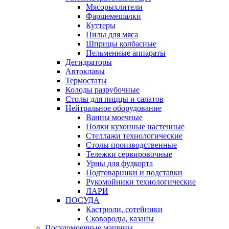
Мясорыхлители
Фаршемешалки
Куттеры
Пилы для мяса
Шприцы колбасные
Пельменные аппараты
Дегидраторы
Автоклавы
Термостаты
Колоды разрубочные
Столы для пиццы и салатов
Нейтральное оборудование
Ванны моечные
Полки кухонные настенные
Стеллажи технологические
Столы производственные
Тележки сервировочные
Урны для фудкорта
Подтоварники и подставки
Рукомойники технологические
ЛАРИ
ПОСУДА
Кастрюли, сотейники
Сковороды, казаны
Посудомоечные машины