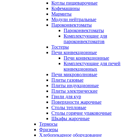
Котлы пищеварочные
Кофемашины
Мармиты
Модули нейтральные
Пароконвектоматы
Пароконвектоматы
Комплектующие для
пароконвектоматов
Тостеры
Печи конвекционные
Печи конвекционные
Комплектующие для печей
конвекционных
Печи микроволновые
Плиты газовые
Плиты индукционные
Плиты электрические
Грили для кур
Поверхности жарочные
Столы тепловые
Столы горячие упаковочные
Шкафы жарочные
Термосы
Фризеры
Хлебопекарное оборудование