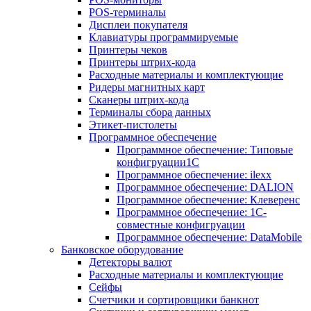
POS-терминалы
Дисплеи покупателя
Клавиатуры программируемые
Принтеры чеков
Принтеры штрих-кода
Расходные материалы и комплектующие
Ридеры магнитных карт
Сканеры штрих-кода
Терминалы сбора данных
Этикет-пистолеты
Программное обеспечение
Программное обеспечение: Типовые
конфигруации1С
Программное обеспечение: ilexx
Программное обеспечение: DALION
Программное обеспечение: Клеверенс
Программное обеспечение: 1С-
совместные конфигруации
Программное обеспечение: DataMobile
Банковское оборудование
Детекторы валют
Расходные материалы и комплектующие
Сейфы
Счетчики и сортировщики банкнот