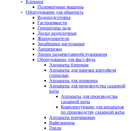
Клининг
Поломоечные машины
Оборудование для общепита
Водоподготовка
Гастроемкости
Генераторы льда
Доски разделочные
Жироуловители
Запайщики настольные
Лапшерезки
Линии раздачи/самообслуживания
Оборудование для фаст-фуда
Аппараты блинные
Аппараты для нарезки картофеля
спиралью
Аппараты для попкорна
Аппараты для производства сахарной
ваты
Аппараты для производства
сахарной ваты
Комплектующие для аппаратов
по производству сахарной ваты
Аппараты пончиковые
Вафельницы
Грили