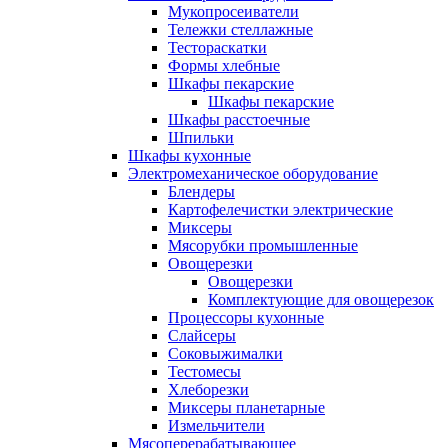
Мукопросеиватели
Тележки стеллажные
Тестораскатки
Формы хлебные
Шкафы пекарские
Шкафы пекарские
Шкафы расстоечные
Шпильки
Шкафы кухонные
Электромеханическое оборудование
Блендеры
Картофелечистки электрические
Миксеры
Мясорубки промышленные
Овощерезки
Овощерезки
Комплектующие для овощерезок
Процессоры кухонные
Слайсеры
Соковыжималки
Тестомесы
Хлеборезки
Миксеры планетарные
Измельчители
Мясоперерабатывающее