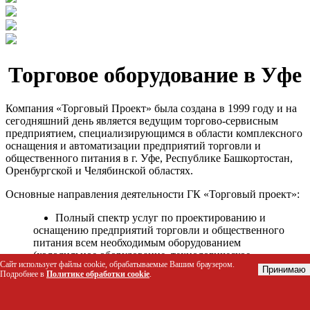
Торговое оборудование в Уфе
Компания «Торговый Проект» была создана в 1999 году и на
сегодняшний день является ведущим торгово-сервисным
предприятием, специализирующимся в области комплексного
оснащения и автоматизации предприятий торговли и
общественного питания в г. Уфе, Республике Башкортостан,
Оренбургской и Челябинской областях.
Основные направления деятельности ГК «Торговый проект»:
Полный спектр услуг по проектированию и
оснащению предприятий торговли и общественного
питания всем необходимым оборудованием
(холодильное оборудование, технологическое
Сайт использует файлы cookie, обрабатываемые Вашим браузером.
оборудование, стеллажное оборудование и т.д.);
Принимаю
Подробнее в
Политике обработки cookie
.
Автоматизация торговых процессов и внедрения
программных продуктов;
Гарантийное и послегарантийное сервисное