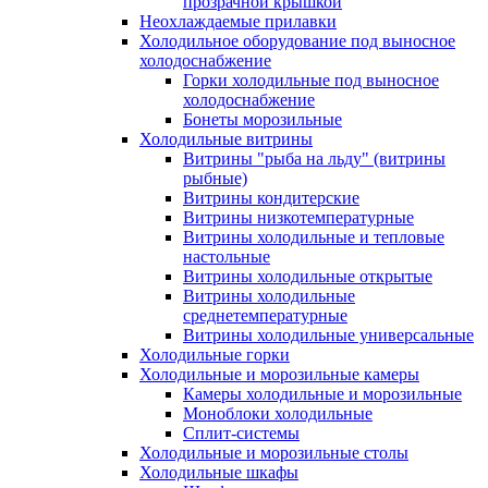
прозрачной крышкой
Неохлаждаемые прилавки
Холодильное оборудование под выносное
холодоснабжение
Горки холодильные под выносное
холодоснабжение
Бонеты морозильные
Холодильные витрины
Витрины "рыба на льду" (витрины
рыбные)
Витрины кондитерские
Витрины низкотемпературные
Витрины холодильные и тепловые
настольные
Витрины холодильные открытые
Витрины холодильные
среднетемпературные
Витрины холодильные универсальные
Холодильные горки
Холодильные и морозильные камеры
Камеры холодильные и морозильные
Моноблоки холодильные
Сплит-системы
Холодильные и морозильные столы
Холодильные шкафы