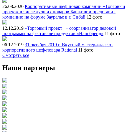
26.08.2020
Корпоративный шеф-повар компании «Торговый
проект» в числе лучших поваров Башкирии представил
компанию на форуме Зауралье в г. Сибай
12 фото
12.12.2019
«Торговый проект» – соорганизатор деловой
программы на фестивале продуктов «Наш бренд»
11 фото
06.12.2019
31 октября 2019 г. Вкусный мастер-класс от
корпоративного шеф-повара Rational
11 фото
Смотреть все
Наши партнеры