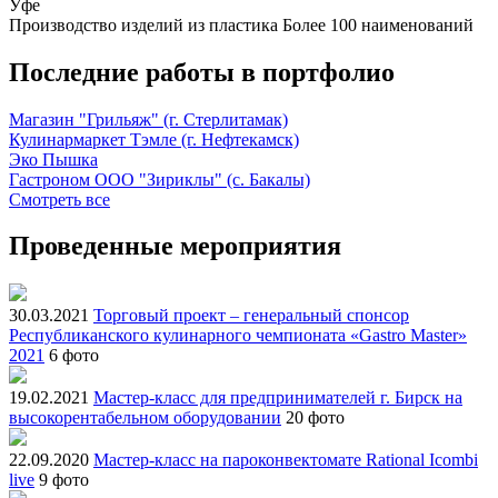
Уфе
Производство изделий из пластика
Более 100 наименований
Последние работы в портфолио
Магазин "Грильяж" (г. Стерлитамак)
Кулинармаркет Тэмле (г. Нефтекамск)
Эко Пышка
Гастроном ООО "Зириклы" (с. Бакалы)
Смотреть все
Проведенные мероприятия
30.03.2021
Торговый проект – генеральный спонсор
Республиканского кулинарного чемпионата «Gastro Master»
2021
6 фото
19.02.2021
Мастер-класс для предпринимателей г. Бирск на
высокорентабельном оборудовании
20 фото
22.09.2020
Мастер-класс на пароконвектомате Rational Icombi
live
9 фото