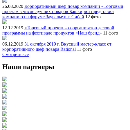
26.08.2020
Корпоративный шеф-повар компании «Торговый
проект» в числе лучших поваров Башкирии представил
компанию на форуме Зауралье в г. Сибай
12 фото
12.12.2019
«Торговый проект» – соорганизатор деловой
программы на фестивале продуктов «Наш бренд»
11 фото
06.12.2019
31 октября 2019 г. Вкусный мастер-класс от
корпоративного шеф-повара Rational
11 фото
Смотреть все
Наши партнеры