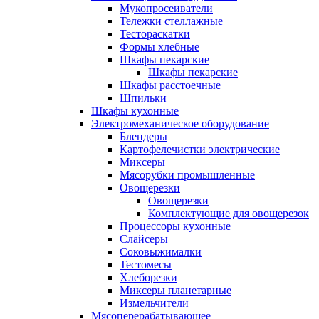
Мукопросеиватели
Тележки стеллажные
Тестораскатки
Формы хлебные
Шкафы пекарские
Шкафы пекарские
Шкафы расстоечные
Шпильки
Шкафы кухонные
Электромеханическое оборудование
Блендеры
Картофелечистки электрические
Миксеры
Мясорубки промышленные
Овощерезки
Овощерезки
Комплектующие для овощерезок
Процессоры кухонные
Слайсеры
Соковыжималки
Тестомесы
Хлеборезки
Миксеры планетарные
Измельчители
Мясоперерабатывающее