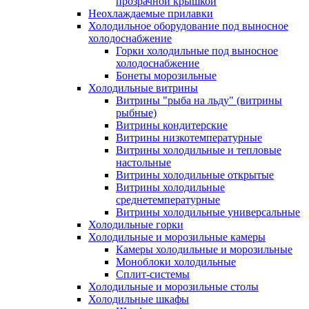
прозрачной крышкой
Неохлаждаемые прилавки
Холодильное оборудование под выносное
холодоснабжение
Горки холодильные под выносное
холодоснабжение
Бонеты морозильные
Холодильные витрины
Витрины "рыба на льду" (витрины
рыбные)
Витрины кондитерские
Витрины низкотемпературные
Витрины холодильные и тепловые
настольные
Витрины холодильные открытые
Витрины холодильные
среднетемпературные
Витрины холодильные универсальные
Холодильные горки
Холодильные и морозильные камеры
Камеры холодильные и морозильные
Моноблоки холодильные
Сплит-системы
Холодильные и морозильные столы
Холодильные шкафы