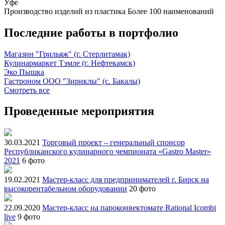
Уфе
Производство изделий из пластика
Более 100 наименований
Последние работы в портфолио
Магазин "Грильяж" (г. Стерлитамак)
Кулинармаркет Тэмле (г. Нефтекамск)
Эко Пышка
Гастроном ООО "Зириклы" (с. Бакалы)
Смотреть все
Проведенные мероприятия
30.03.2021
Торговый проект – генеральный спонсор
Республиканского кулинарного чемпионата «Gastro Master»
2021
6 фото
19.02.2021
Мастер-класс для предпринимателей г. Бирск на
высокорентабельном оборудовании
20 фото
22.09.2020
Мастер-класс на пароконвектомате Rational Icombi
live
9 фото