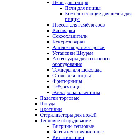
Печи для пиццы
Печи для пиццы
Комплектующие для печей для
пиццы
Прессы для гамбургеров
Рисоварки
Сокоохладители
Кукурузоварки
Аппараты для хот-догов
Установки Шаурма
Аксессуары для теплового
оборудования
Темперы для шоколада
Столы для пиццы
Фритюрницы
Чебуречницы
Электрошашлычницы
Палатки торговые
Посуда
Противни
Стерилизаторы для ножей
Тепловое оборудование
Витрины тепловые
Зонты вентиляционные
Кипятильники