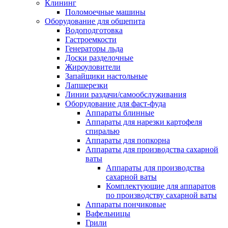
Клининг
Поломоечные машины
Оборудование для общепита
Водоподготовка
Гастроемкости
Генераторы льда
Доски разделочные
Жироуловители
Запайщики настольные
Лапшерезки
Линии раздачи/самообслуживания
Оборудование для фаст-фуда
Аппараты блинные
Аппараты для нарезки картофеля
спиралью
Аппараты для попкорна
Аппараты для производства сахарной
ваты
Аппараты для производства
сахарной ваты
Комплектующие для аппаратов
по производству сахарной ваты
Аппараты пончиковые
Вафельницы
Грили