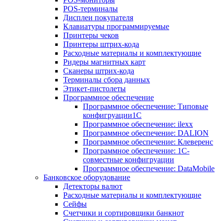
POS-терминалы
Дисплеи покупателя
Клавиатуры программируемые
Принтеры чеков
Принтеры штрих-кода
Расходные материалы и комплектующие
Ридеры магнитных карт
Сканеры штрих-кода
Терминалы сбора данных
Этикет-пистолеты
Программное обеспечение
Программное обеспечение: Типовые
конфигруации1С
Программное обеспечение: ilexx
Программное обеспечение: DALION
Программное обеспечение: Клеверенс
Программное обеспечение: 1С-
совместные конфигруации
Программное обеспечение: DataMobile
Банковское оборудование
Детекторы валют
Расходные материалы и комплектующие
Сейфы
Счетчики и сортировщики банкнот