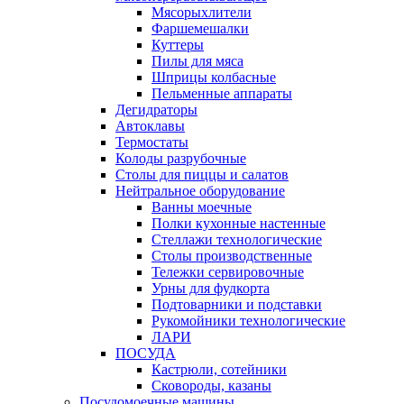
Мясорыхлители
Фаршемешалки
Куттеры
Пилы для мяса
Шприцы колбасные
Пельменные аппараты
Дегидраторы
Автоклавы
Термостаты
Колоды разрубочные
Столы для пиццы и салатов
Нейтральное оборудование
Ванны моечные
Полки кухонные настенные
Стеллажи технологические
Столы производственные
Тележки сервировочные
Урны для фудкорта
Подтоварники и подставки
Рукомойники технологические
ЛАРИ
ПОСУДА
Кастрюли, сотейники
Сковороды, казаны
Посудомоечные машины