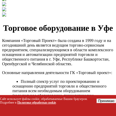
Торговое оборудование в Уфе
Компания «Торговый Проект» была создана в 1999 году и на
сегодняшний день является ведущим торгово-сервисным
предприятием, специализирующимся в области комплексного
оснащения и автоматизации предприятий торговли и
общественного питания в г. Уфе, Республике Башкортостан,
Оренбургской и Челябинской областях.
Основные направления деятельности ГК «Торговый проект»:
Полный спектр услуг по проектированию и
оснащению предприятий торговли и общественного
питания всем необходимым оборудованием
(холодильное оборудование, технологическое
Сайт использует файлы cookie, обрабатываемые Вашим браузером.
оборудование, стеллажное оборудование и т.д.);
Принимаю
Подробнее в
Политике обработки cookie
.
Автоматизация торговых процессов и внедрения
программных продуктов;
Гарантийное и послегарантийное сервисное