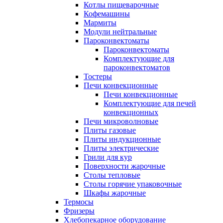
Котлы пищеварочные
Кофемашины
Мармиты
Модули нейтральные
Пароконвектоматы
Пароконвектоматы
Комплектующие для
пароконвектоматов
Тостеры
Печи конвекционные
Печи конвекционные
Комплектующие для печей
конвекционных
Печи микроволновые
Плиты газовые
Плиты индукционные
Плиты электрические
Грили для кур
Поверхности жарочные
Столы тепловые
Столы горячие упаковочные
Шкафы жарочные
Термосы
Фризеры
Хлебопекарное оборудование