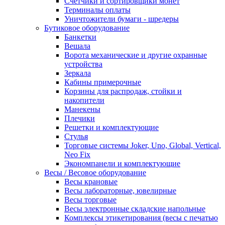
Счетчики и сортировщики монет
Терминалы оплаты
Уничтожители бумаги - шредеры
Бутиковое оборудование
Банкетки
Вешала
Ворота механические и другие охранные
устройства
Зеркала
Кабины примерочные
Корзины для распродаж, стойки и
накопители
Манекены
Плечики
Решетки и комплектующие
Стулья
Торговые системы Joker, Uno, Global, Vertical,
Neo Fix
Экономпанели и комплектующие
Весы / Весовое оборудование
Весы крановые
Весы лабораторные, ювелирные
Весы торговые
Весы электронные складские напольные
Комплексы этикетирования (весы с печатью