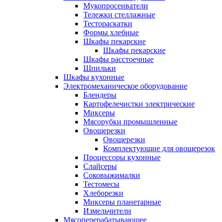
Мукопросеиватели
Тележки стеллажные
Тестораскатки
Формы хлебные
Шкафы пекарские
Шкафы пекарские
Шкафы расстоечные
Шпильки
Шкафы кухонные
Электромеханическое оборудование
Блендеры
Картофелечистки электрические
Миксеры
Мясорубки промышленные
Овощерезки
Овощерезки
Комплектующие для овощерезок
Процессоры кухонные
Слайсеры
Соковыжималки
Тестомесы
Хлеборезки
Миксеры планетарные
Измельчители
Мясоперерабатывающее