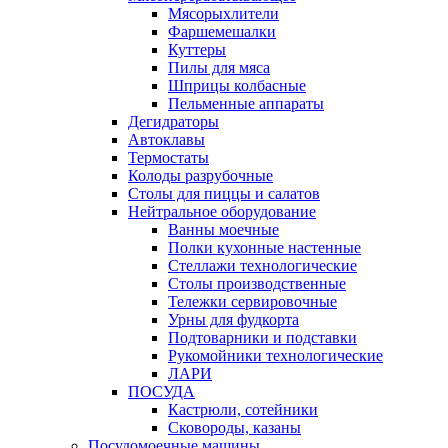
Мясорыхлители
Фаршемешалки
Куттеры
Пилы для мяса
Шприцы колбасные
Пельменные аппараты
Дегидраторы
Автоклавы
Термостаты
Колоды разрубочные
Столы для пиццы и салатов
Нейтральное оборудование
Ванны моечные
Полки кухонные настенные
Стеллажи технологические
Столы производственные
Тележки сервировочные
Урны для фудкорта
Подтоварники и подставки
Рукомойники технологические
ЛАРИ
ПОСУДА
Кастрюли, сотейники
Сковороды, казаны
Посудомоечные машины