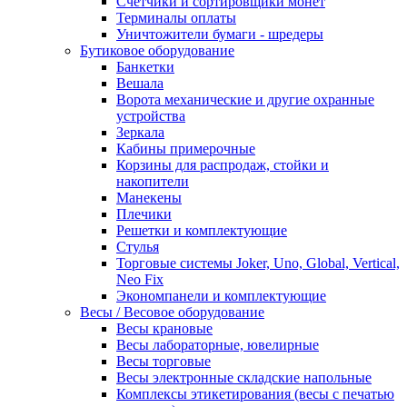
Счетчики и сортировщики монет
Терминалы оплаты
Уничтожители бумаги - шредеры
Бутиковое оборудование
Банкетки
Вешала
Ворота механические и другие охранные
устройства
Зеркала
Кабины примерочные
Корзины для распродаж, стойки и
накопители
Манекены
Плечики
Решетки и комплектующие
Стулья
Торговые системы Joker, Uno, Global, Vertical,
Neo Fix
Экономпанели и комплектующие
Весы / Весовое оборудование
Весы крановые
Весы лабораторные, ювелирные
Весы торговые
Весы электронные складские напольные
Комплексы этикетирования (весы с печатью