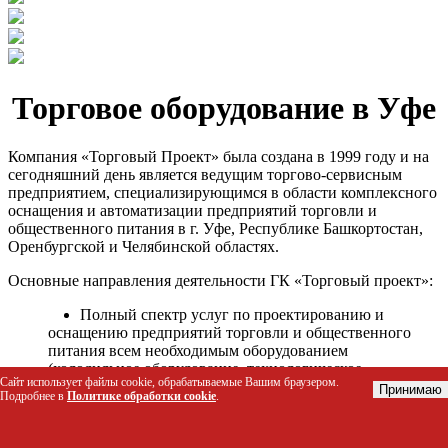
Торговое оборудование в Уфе
Компания «Торговый Проект» была создана в 1999 году и на
сегодняшний день является ведущим торгово-сервисным
предприятием, специализирующимся в области комплексного
оснащения и автоматизации предприятий торговли и
общественного питания в г. Уфе, Республике Башкортостан,
Оренбургской и Челябинской областях.
Основные направления деятельности ГК «Торговый проект»:
Полный спектр услуг по проектированию и
оснащению предприятий торговли и общественного
питания всем необходимым оборудованием
(холодильное оборудование, технологическое
Сайт использует файлы cookie, обрабатываемые Вашим браузером.
оборудование, стеллажное оборудование и т.д.);
Принимаю
Подробнее в
Политике обработки cookie
.
Автоматизация торговых процессов и внедрения
программных продуктов;
Гарантийное и послегарантийное сервисное