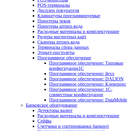
POS-терминалы
Дисплеи покупателя
Клавиатуры программируемые
Принтеры чеков
Принтеры штрих-кода
Расходные материалы и комплектующие
Ридеры магнитных карт
Сканеры штрих-кода
Терминалы сбора данных
Этикет-пистолеты
Программное обеспечение
Программное обеспечение: Типовые
конфигруации1С
Программное обеспечение: ilexx
Программное обеспечение: DALION
Программное обеспечение: Клеверенс
Программное обеспечение: 1С-
совместные конфигруации
Программное обеспечение: DataMobile
Банковское оборудование
Детекторы валют
Расходные материалы и комплектующие
Сейфы
Счетчики и сортировщики банкнот