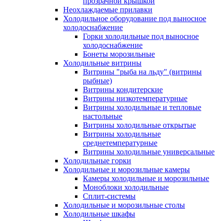
прозрачной крышкой
Неохлаждаемые прилавки
Холодильное оборудование под выносное
холодоснабжение
Горки холодильные под выносное
холодоснабжение
Бонеты морозильные
Холодильные витрины
Витрины "рыба на льду" (витрины
рыбные)
Витрины кондитерские
Витрины низкотемпературные
Витрины холодильные и тепловые
настольные
Витрины холодильные открытые
Витрины холодильные
среднетемпературные
Витрины холодильные универсальные
Холодильные горки
Холодильные и морозильные камеры
Камеры холодильные и морозильные
Моноблоки холодильные
Сплит-системы
Холодильные и морозильные столы
Холодильные шкафы