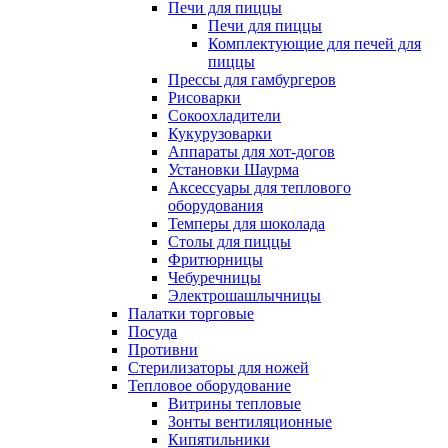
Печи для пиццы
Печи для пиццы
Комплектующие для печей для
пиццы
Прессы для гамбургеров
Рисоварки
Сокоохладители
Кукурузоварки
Аппараты для хот-догов
Установки Шаурма
Аксессуары для теплового
оборудования
Темперы для шоколада
Столы для пиццы
Фритюрницы
Чебуречницы
Электрошашлычницы
Палатки торговые
Посуда
Противни
Стерилизаторы для ножей
Тепловое оборудование
Витрины тепловые
Зонты вентиляционные
Кипятильники