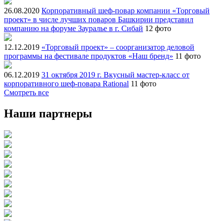
26.08.2020
Корпоративный шеф-повар компании «Торговый
проект» в числе лучших поваров Башкирии представил
компанию на форуме Зауралье в г. Сибай
12 фото
12.12.2019
«Торговый проект» – соорганизатор деловой
программы на фестивале продуктов «Наш бренд»
11 фото
06.12.2019
31 октября 2019 г. Вкусный мастер-класс от
корпоративного шеф-повара Rational
11 фото
Смотреть все
Наши партнеры