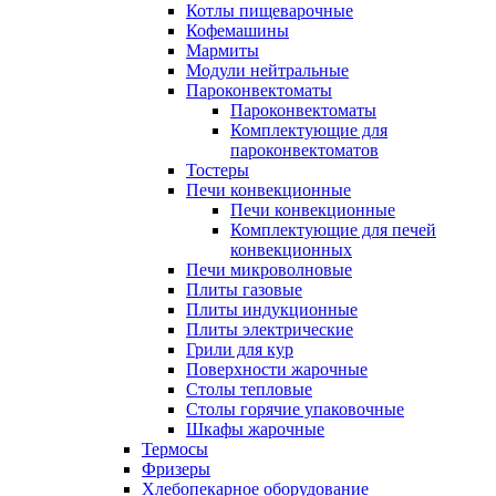
Котлы пищеварочные
Кофемашины
Мармиты
Модули нейтральные
Пароконвектоматы
Пароконвектоматы
Комплектующие для
пароконвектоматов
Тостеры
Печи конвекционные
Печи конвекционные
Комплектующие для печей
конвекционных
Печи микроволновые
Плиты газовые
Плиты индукционные
Плиты электрические
Грили для кур
Поверхности жарочные
Столы тепловые
Столы горячие упаковочные
Шкафы жарочные
Термосы
Фризеры
Хлебопекарное оборудование