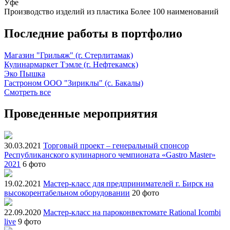
Уфе
Производство изделий из пластика
Более 100 наименований
Последние работы в портфолио
Магазин "Грильяж" (г. Стерлитамак)
Кулинармаркет Тэмле (г. Нефтекамск)
Эко Пышка
Гастроном ООО "Зириклы" (с. Бакалы)
Смотреть все
Проведенные мероприятия
30.03.2021
Торговый проект – генеральный спонсор
Республиканского кулинарного чемпионата «Gastro Master»
2021
6 фото
19.02.2021
Мастер-класс для предпринимателей г. Бирск на
высокорентабельном оборудовании
20 фото
22.09.2020
Мастер-класс на пароконвектомате Rational Icombi
live
9 фото