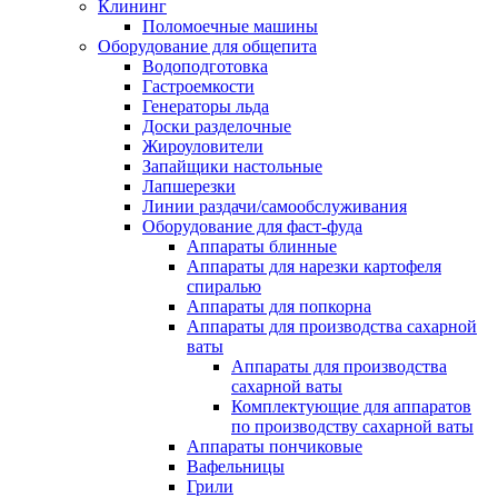
Клининг
Поломоечные машины
Оборудование для общепита
Водоподготовка
Гастроемкости
Генераторы льда
Доски разделочные
Жироуловители
Запайщики настольные
Лапшерезки
Линии раздачи/самообслуживания
Оборудование для фаст-фуда
Аппараты блинные
Аппараты для нарезки картофеля
спиралью
Аппараты для попкорна
Аппараты для производства сахарной
ваты
Аппараты для производства
сахарной ваты
Комплектующие для аппаратов
по производству сахарной ваты
Аппараты пончиковые
Вафельницы
Грили