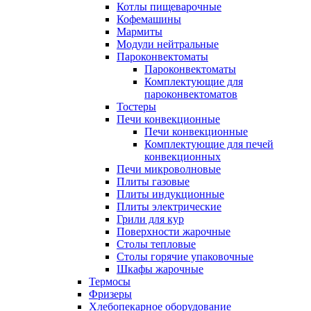
Котлы пищеварочные
Кофемашины
Мармиты
Модули нейтральные
Пароконвектоматы
Пароконвектоматы
Комплектующие для
пароконвектоматов
Тостеры
Печи конвекционные
Печи конвекционные
Комплектующие для печей
конвекционных
Печи микроволновые
Плиты газовые
Плиты индукционные
Плиты электрические
Грили для кур
Поверхности жарочные
Столы тепловые
Столы горячие упаковочные
Шкафы жарочные
Термосы
Фризеры
Хлебопекарное оборудование