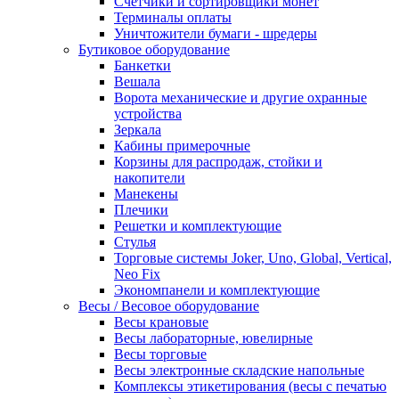
Счетчики и сортировщики монет
Терминалы оплаты
Уничтожители бумаги - шредеры
Бутиковое оборудование
Банкетки
Вешала
Ворота механические и другие охранные
устройства
Зеркала
Кабины примерочные
Корзины для распродаж, стойки и
накопители
Манекены
Плечики
Решетки и комплектующие
Стулья
Торговые системы Joker, Uno, Global, Vertical,
Neo Fix
Экономпанели и комплектующие
Весы / Весовое оборудование
Весы крановые
Весы лабораторные, ювелирные
Весы торговые
Весы электронные складские напольные
Комплексы этикетирования (весы с печатью