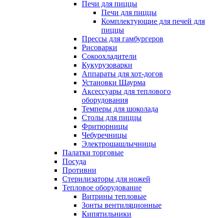
Печи для пиццы
Печи для пиццы
Комплектующие для печей для
пиццы
Прессы для гамбургеров
Рисоварки
Сокоохладители
Кукурузоварки
Аппараты для хот-догов
Установки Шаурма
Аксессуары для теплового
оборудования
Темперы для шоколада
Столы для пиццы
Фритюрницы
Чебуречницы
Электрошашлычницы
Палатки торговые
Посуда
Противни
Стерилизаторы для ножей
Тепловое оборудование
Витрины тепловые
Зонты вентиляционные
Кипятильники