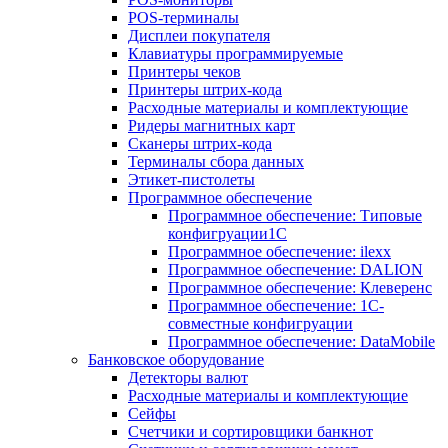
POS-терминалы
Дисплеи покупателя
Клавиатуры программируемые
Принтеры чеков
Принтеры штрих-кода
Расходные материалы и комплектующие
Ридеры магнитных карт
Сканеры штрих-кода
Терминалы сбора данных
Этикет-пистолеты
Программное обеспечение
Программное обеспечение: Типовые
конфигруации1С
Программное обеспечение: ilexx
Программное обеспечение: DALION
Программное обеспечение: Клеверенс
Программное обеспечение: 1С-
совместные конфигруации
Программное обеспечение: DataMobile
Банковское оборудование
Детекторы валют
Расходные материалы и комплектующие
Сейфы
Счетчики и сортировщики банкнот