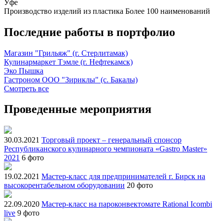
Уфе
Производство изделий из пластика
Более 100 наименований
Последние работы в портфолио
Магазин "Грильяж" (г. Стерлитамак)
Кулинармаркет Тэмле (г. Нефтекамск)
Эко Пышка
Гастроном ООО "Зириклы" (с. Бакалы)
Смотреть все
Проведенные мероприятия
30.03.2021
Торговый проект – генеральный спонсор
Республиканского кулинарного чемпионата «Gastro Master»
2021
6 фото
19.02.2021
Мастер-класс для предпринимателей г. Бирск на
высокорентабельном оборудовании
20 фото
22.09.2020
Мастер-класс на пароконвектомате Rational Icombi
live
9 фото