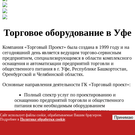
Торговое оборудование в Уфе
Компания «Торговый Проект» была создана в 1999 году и на
сегодняшний день является ведущим торгово-сервисным
предприятием, специализирующимся в области комплексного
оснащения и автоматизации предприятий торговли и
общественного питания в г. Уфе, Республике Башкортостан,
Оренбургской и Челябинской областях.
Основные направления деятельности ГК «Торговый проект»:
Полный спектр услуг по проектированию и
оснащению предприятий торговли и общественного
питания всем необходимым оборудованием
(холодильное оборудование, технологическое
Сайт использует файлы cookie, обрабатываемые Вашим браузером.
оборудование, стеллажное оборудование и т.д.);
Принимаю
Подробнее в
Политике обработки cookie
.
Автоматизация торговых процессов и внедрения
программных продуктов;
Гарантийное и послегарантийное сервисное