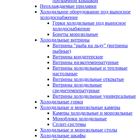
прозрачной крышкой
Неохлаждаемые прилавки
Холодильное оборудование под выносное
холодоснабжение
Горки холодильные под выносное
холодоснабжение
Бонеты морозильные
Холодильные витрины
Витрины "рыба на льду" (витрины
рыбные)
Витрины кондитерские
Витрины низкотемпературные
Витрины холодильные и тепловые
настольные
Витрины холодильные открытые
Витрины холодильные
среднетемпературные
Витрины холодильные универсальные
Холодильные горки
Холодильные и морозильные камеры
Камеры холодильные и морозильные
Моноблоки холодильные
Сплит-системы
Холодильные и морозильные столы
Холодильные шкафы