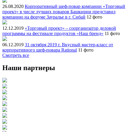
26.08.2020
Корпоративный шеф-повар компании «Торговый
проект» в числе лучших поваров Башкирии представил
компанию на форуме Зауралье в г. Сибай
12 фото
12.12.2019
«Торговый проект» – соорганизатор деловой
программы на фестивале продуктов «Наш бренд»
11 фото
06.12.2019
31 октября 2019 г. Вкусный мастер-класс от
корпоративного шеф-повара Rational
11 фото
Смотреть все
Наши партнеры