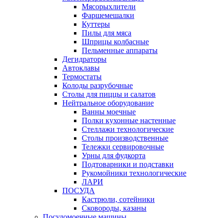
Мясорыхлители
Фаршемешалки
Куттеры
Пилы для мяса
Шприцы колбасные
Пельменные аппараты
Дегидраторы
Автоклавы
Термостаты
Колоды разрубочные
Столы для пиццы и салатов
Нейтральное оборудование
Ванны моечные
Полки кухонные настенные
Стеллажи технологические
Столы производственные
Тележки сервировочные
Урны для фудкорта
Подтоварники и подставки
Рукомойники технологические
ЛАРИ
ПОСУДА
Кастрюли, сотейники
Сковороды, казаны
Посудомоечные машины