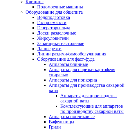
Клининг
Поломоечные машины
Оборудование для общепита
Водоподготовка
Гастроемкости
Генераторы льда
Доски разделочные
Жироуловители
Запайщики настольные
Лапшерезки
Линии раздачи/самообслуживания
Оборудование для фаст-фуда
Аппараты блинные
Аппараты для нарезки картофеля
спиралью
Аппараты для попкорна
Аппараты для производства сахарной
ваты
Аппараты для производства
сахарной ваты
Комплектующие для аппаратов
по производству сахарной ваты
Аппараты пончиковые
Вафельницы
Грили