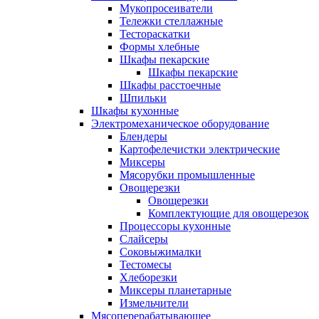
Мукопросеиватели
Тележки стеллажные
Тестораскатки
Формы хлебные
Шкафы пекарские
Шкафы пекарские
Шкафы расстоечные
Шпильки
Шкафы кухонные
Электромеханическое оборудование
Блендеры
Картофелечистки электрические
Миксеры
Мясорубки промышленные
Овощерезки
Овощерезки
Комплектующие для овощерезок
Процессоры кухонные
Слайсеры
Соковыжималки
Тестомесы
Хлеборезки
Миксеры планетарные
Измельчители
Мясоперерабатывающее