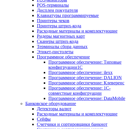
POS-терминалы
Дисплеи покупателя
Клавиатуры программируемые
Принтеры чеков
Принтеры штрих-кода
Расходные материалы и комплектующие
Ридеры магнитных карт
Сканеры штрих-кода
Терминалы сбора данных
Этикет-пистолеты
Программное обеспечение
Программное обеспечение: Типовые
конфигруации1С
Программное обеспечение: ilexx
Программное обеспечение: DALION
Программное обеспечение: Клеверенс
Программное обеспечение: 1С-
совместные конфигруации
Программное обеспечение: DataMobile
Банковское оборудование
Детекторы валют
Расходные материалы и комплектующие
Сейфы
Счетчики и сортировщики банкнот