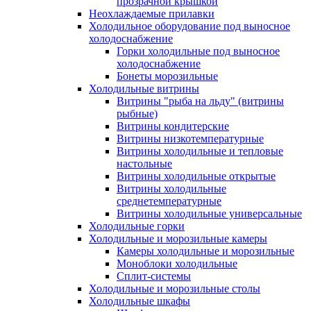
прозрачной крышкой
Неохлаждаемые прилавки
Холодильное оборудование под выносное
холодоснабжение
Горки холодильные под выносное
холодоснабжение
Бонеты морозильные
Холодильные витрины
Витрины "рыба на льду" (витрины
рыбные)
Витрины кондитерские
Витрины низкотемпературные
Витрины холодильные и тепловые
настольные
Витрины холодильные открытые
Витрины холодильные
среднетемпературные
Витрины холодильные универсальные
Холодильные горки
Холодильные и морозильные камеры
Камеры холодильные и морозильные
Моноблоки холодильные
Сплит-системы
Холодильные и морозильные столы
Холодильные шкафы