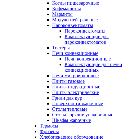
Котлы пищеварочные
Кофемашины
Мармиты
Модули нейтральные
Пароконвектоматы
Пароконвектоматы
Комплектующие для
пароконвектоматов
Тостеры
Печи конвекционные
Печи конвекционные
Комплектующие для печей
конвекционных
Печи микроволновые
Плиты газовые
Плиты индукционные
Плиты электрические
Грили для кур
Поверхности жарочные
Столы тепловые
Столы горячие упаковочные
Шкафы жарочные
Термосы
Фризеры
Хлебопекарное оборудование