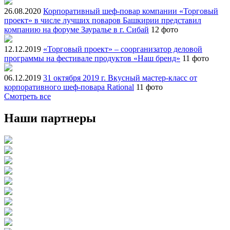
26.08.2020
Корпоративный шеф-повар компании «Торговый
проект» в числе лучших поваров Башкирии представил
компанию на форуме Зауралье в г. Сибай
12 фото
12.12.2019
«Торговый проект» – соорганизатор деловой
программы на фестивале продуктов «Наш бренд»
11 фото
06.12.2019
31 октября 2019 г. Вкусный мастер-класс от
корпоративного шеф-повара Rational
11 фото
Смотреть все
Наши партнеры