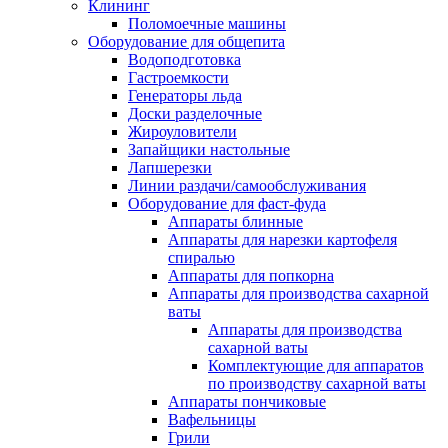
Клининг
Поломоечные машины
Оборудование для общепита
Водоподготовка
Гастроемкости
Генераторы льда
Доски разделочные
Жироуловители
Запайщики настольные
Лапшерезки
Линии раздачи/самообслуживания
Оборудование для фаст-фуда
Аппараты блинные
Аппараты для нарезки картофеля
спиралью
Аппараты для попкорна
Аппараты для производства сахарной
ваты
Аппараты для производства
сахарной ваты
Комплектующие для аппаратов
по производству сахарной ваты
Аппараты пончиковые
Вафельницы
Грили