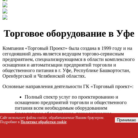
Торговое оборудование в Уфе
Компания «Торговый Проект» была создана в 1999 году и на
сегодняшний день является ведущим торгово-сервисным
предприятием, специализирующимся в области комплексного
оснащения и автоматизации предприятий торговли и
общественного питания в г. Уфе, Республике Башкортостан,
Оренбургской и Челябинской областях.
Основные направления деятельности ГК «Торговый проект»:
Полный спектр услуг по проектированию и
оснащению предприятий торговли и общественного
питания всем необходимым оборудованием
(холодильное оборудование, технологическое
Сайт использует файлы cookie, обрабатываемые Вашим браузером.
оборудование, стеллажное оборудование и т.д.);
Принимаю
Подробнее в
Политике обработки cookie
.
Автоматизация торговых процессов и внедрения
программных продуктов;
Гарантийное и послегарантийное сервисное