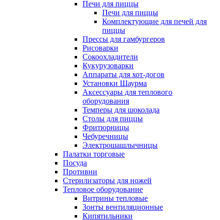
Печи для пиццы
Печи для пиццы
Комплектующие для печей для
пиццы
Прессы для гамбургеров
Рисоварки
Сокоохладители
Кукурузоварки
Аппараты для хот-догов
Установки Шаурма
Аксессуары для теплового
оборудования
Темперы для шоколада
Столы для пиццы
Фритюрницы
Чебуречницы
Электрошашлычницы
Палатки торговые
Посуда
Противни
Стерилизаторы для ножей
Тепловое оборудование
Витрины тепловые
Зонты вентиляционные
Кипятильники