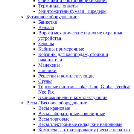
Счетчики и сортировщики монет
Терминалы оплаты
Уничтожители бумаги - шредеры
Бутиковое оборудование
Банкетки
Вешала
Ворота механические и другие охранные
устройства
Зеркала
Кабины примерочные
Корзины для распродаж, стойки и
накопители
Манекены
Плечики
Решетки и комплектующие
Стулья
Торговые системы Joker, Uno, Global, Vertical,
Neo Fix
Экономпанели и комплектующие
Весы / Весовое оборудование
Весы крановые
Весы лабораторные, ювелирные
Весы торговые
Весы электронные складские напольные
Комплексы этикетирования (весы с печатью