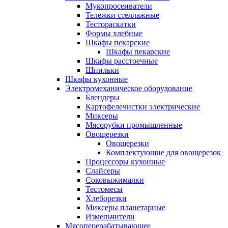
Мукопросеиватели
Тележки стеллажные
Тестораскатки
Формы хлебные
Шкафы пекарские
Шкафы пекарские
Шкафы расстоечные
Шпильки
Шкафы кухонные
Электромеханическое оборудование
Блендеры
Картофелечистки электрические
Миксеры
Мясорубки промышленные
Овощерезки
Овощерезки
Комплектующие для овощерезок
Процессоры кухонные
Слайсеры
Соковыжималки
Тестомесы
Хлеборезки
Миксеры планетарные
Измельчители
Мясоперерабатывающее