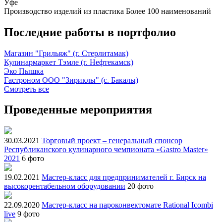
Уфе
Производство изделий из пластика
Более 100 наименований
Последние работы в портфолио
Магазин "Грильяж" (г. Стерлитамак)
Кулинармаркет Тэмле (г. Нефтекамск)
Эко Пышка
Гастроном ООО "Зириклы" (с. Бакалы)
Смотреть все
Проведенные мероприятия
30.03.2021
Торговый проект – генеральный спонсор
Республиканского кулинарного чемпионата «Gastro Master»
2021
6 фото
19.02.2021
Мастер-класс для предпринимателей г. Бирск на
высокорентабельном оборудовании
20 фото
22.09.2020
Мастер-класс на пароконвектомате Rational Icombi
live
9 фото