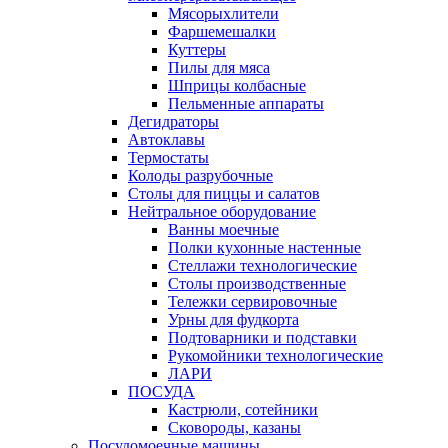
Мясорыхлители
Фаршемешалки
Куттеры
Пилы для мяса
Шприцы колбасные
Пельменные аппараты
Дегидраторы
Автоклавы
Термостаты
Колоды разрубочные
Столы для пиццы и салатов
Нейтральное оборудование
Ванны моечные
Полки кухонные настенные
Стеллажи технологические
Столы производственные
Тележки сервировочные
Урны для фудкорта
Подтоварники и подставки
Рукомойники технологические
ЛАРИ
ПОСУДА
Кастрюли, сотейники
Сковороды, казаны
Посудомоечные машины