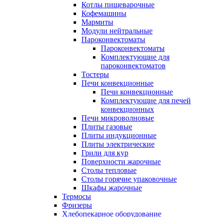
Котлы пищеварочные
Кофемашины
Мармиты
Модули нейтральные
Пароконвектоматы
Пароконвектоматы
Комплектующие для
пароконвектоматов
Тостеры
Печи конвекционные
Печи конвекционные
Комплектующие для печей
конвекционных
Печи микроволновые
Плиты газовые
Плиты индукционные
Плиты электрические
Грили для кур
Поверхности жарочные
Столы тепловые
Столы горячие упаковочные
Шкафы жарочные
Термосы
Фризеры
Хлебопекарное оборудование