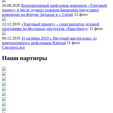
26.08.2020
Корпоративный шеф-повар компании «Торговый
проект» в числе лучших поваров Башкирии представил
компанию на форуме Зауралье в г. Сибай
12 фото
12.12.2019
«Торговый проект» – соорганизатор деловой
программы на фестивале продуктов «Наш бренд»
11 фото
06.12.2019
31 октября 2019 г. Вкусный мастер-класс от
корпоративного шеф-повара Rational
11 фото
Смотреть все
Наши партнеры