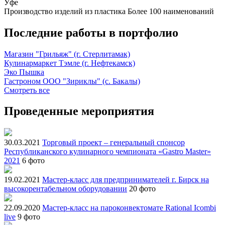
Уфе
Производство изделий из пластика
Более 100 наименований
Последние работы в портфолио
Магазин "Грильяж" (г. Стерлитамак)
Кулинармаркет Тэмле (г. Нефтекамск)
Эко Пышка
Гастроном ООО "Зириклы" (с. Бакалы)
Смотреть все
Проведенные мероприятия
30.03.2021
Торговый проект – генеральный спонсор
Республиканского кулинарного чемпионата «Gastro Master»
2021
6 фото
19.02.2021
Мастер-класс для предпринимателей г. Бирск на
высокорентабельном оборудовании
20 фото
22.09.2020
Мастер-класс на пароконвектомате Rational Icombi
live
9 фото