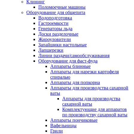
Клининг
Поломоечные машины
Оборудование для общепита
Водоподготовка
Гастроемкости
Генераторы льда
Доски разделочные
Жироуловители
Запайщики настольные
Лапшерезки
Линии раздачи/самообслуживания
Оборудование для фаст-фуда
Аппараты блинные
Аппараты для нарезки картофеля
спиралью
Аппараты для попкорна
Аппараты для производства сахарной
ваты
Аппараты для производства
сахарной ваты
Комплектующие для аппаратов
по производству сахарной ваты
Аппараты пончиковые
Вафельницы
Грили