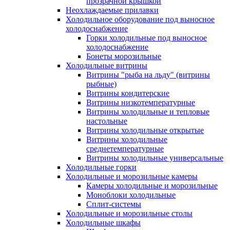
прозрачной крышкой
Неохлаждаемые прилавки
Холодильное оборудование под выносное
холодоснабжение
Горки холодильные под выносное
холодоснабжение
Бонеты морозильные
Холодильные витрины
Витрины "рыба на льду" (витрины
рыбные)
Витрины кондитерские
Витрины низкотемпературные
Витрины холодильные и тепловые
настольные
Витрины холодильные открытые
Витрины холодильные
среднетемпературные
Витрины холодильные универсальные
Холодильные горки
Холодильные и морозильные камеры
Камеры холодильные и морозильные
Моноблоки холодильные
Сплит-системы
Холодильные и морозильные столы
Холодильные шкафы