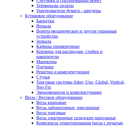
Счетчики и сортировщики монет
Терминалы оплаты
Уничтожители бумаги - шредеры
Бутиковое оборудование
Банкетки
Вешала
Ворота механические и другие охранные
устройства
Зеркала
Кабины примерочные
Корзины для распродаж, стойки и
накопители
Манекены
Плечики
Решетки и комплектующие
Стулья
Торговые системы Joker, Uno, Global, Vertical,
Neo Fix
Экономпанели и комплектующие
Весы / Весовое оборудование
Весы крановые
Весы лабораторные, ювелирные
Весы торговые
Весы электронные складские напольные
Комплексы этикетирования (весы с печатью