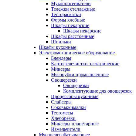
Мукопросеиватели
Тележки стеллажные
Тестораскатки
Формы хлебные
Шкафы пекарские
Шкафы пекарские
Шкафы расстоечные
Шпильки
Шкафы кухонные
Электромеханическое оборудование
Блендеры
Картофелечистки электрические
Миксеры
Мясорубки промышленные
Овощерезки
Овощерезки
Комплектующие для овощерезок
Процессоры кухонные
Слайсеры
Соковыжималки
Тестомесы
Хлеборезки
Миксеры планетарные
Измельчители
Мясоперерабатывающее