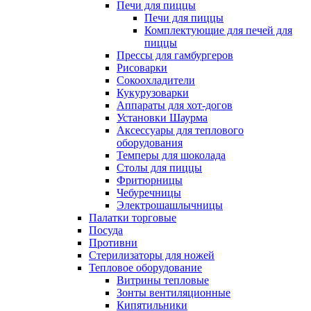
Печи для пиццы
Печи для пиццы
Комплектующие для печей для
пиццы
Прессы для гамбургеров
Рисоварки
Сокоохладители
Кукурузоварки
Аппараты для хот-догов
Установки Шаурма
Аксессуары для теплового
оборудования
Темперы для шоколада
Столы для пиццы
Фритюрницы
Чебуречницы
Электрошашлычницы
Палатки торговые
Посуда
Противни
Стерилизаторы для ножей
Тепловое оборудование
Витрины тепловые
Зонты вентиляционные
Кипятильники