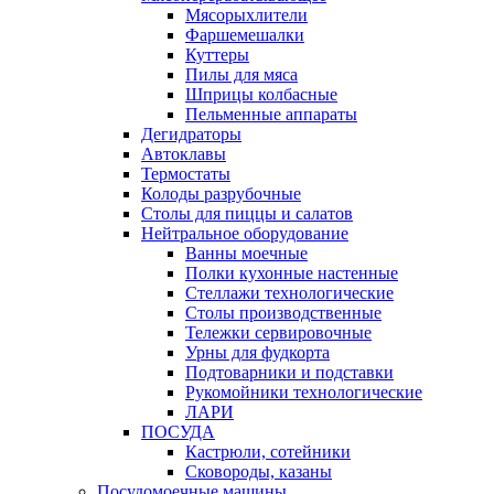
Мясорыхлители
Фаршемешалки
Куттеры
Пилы для мяса
Шприцы колбасные
Пельменные аппараты
Дегидраторы
Автоклавы
Термостаты
Колоды разрубочные
Столы для пиццы и салатов
Нейтральное оборудование
Ванны моечные
Полки кухонные настенные
Стеллажи технологические
Столы производственные
Тележки сервировочные
Урны для фудкорта
Подтоварники и подставки
Рукомойники технологические
ЛАРИ
ПОСУДА
Кастрюли, сотейники
Сковороды, казаны
Посудомоечные машины