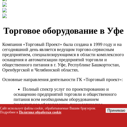
Торговое оборудование в Уфе
Компания «Торговый Проект» была создана в 1999 году и на
сегодняшний день является ведущим торгово-сервисным
предприятием, специализирующимся в области комплексного
оснащения и автоматизации предприятий торговли и
общественного питания в г. Уфе, Республике Башкортостан,
Оренбургской и Челябинской областях.
Основные направления деятельности ГК «Торговый проект»:
Полный спектр услуг по проектированию и
оснащению предприятий торговли и общественного
питания всем необходимым оборудованием
(холодильное оборудование, технологическое
Сайт использует файлы cookie, обрабатываемые Вашим браузером.
оборудование, стеллажное оборудование и т.д.);
Принимаю
Подробнее в
Политике обработки cookie
.
Автоматизация торговых процессов и внедрения
программных продуктов;
Гарантийное и послегарантийное сервисное