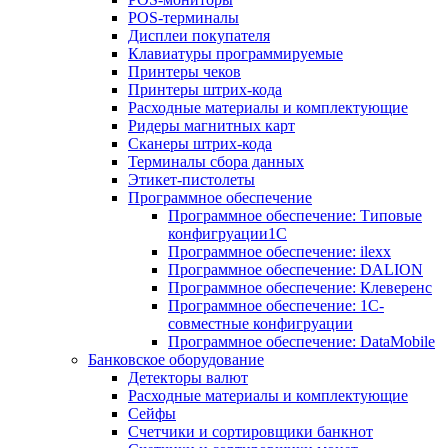
POS-терминалы
Дисплеи покупателя
Клавиатуры программируемые
Принтеры чеков
Принтеры штрих-кода
Расходные материалы и комплектующие
Ридеры магнитных карт
Сканеры штрих-кода
Терминалы сбора данных
Этикет-пистолеты
Программное обеспечение
Программное обеспечение: Типовые
конфигруации1С
Программное обеспечение: ilexx
Программное обеспечение: DALION
Программное обеспечение: Клеверенс
Программное обеспечение: 1С-
совместные конфигруации
Программное обеспечение: DataMobile
Банковское оборудование
Детекторы валют
Расходные материалы и комплектующие
Сейфы
Счетчики и сортировщики банкнот