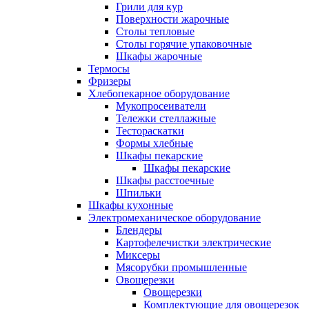
Грили для кур
Поверхности жарочные
Столы тепловые
Столы горячие упаковочные
Шкафы жарочные
Термосы
Фризеры
Хлебопекарное оборудование
Мукопросеиватели
Тележки стеллажные
Тестораскатки
Формы хлебные
Шкафы пекарские
Шкафы пекарские
Шкафы расстоечные
Шпильки
Шкафы кухонные
Электромеханическое оборудование
Блендеры
Картофелечистки электрические
Миксеры
Мясорубки промышленные
Овощерезки
Овощерезки
Комплектующие для овощерезок