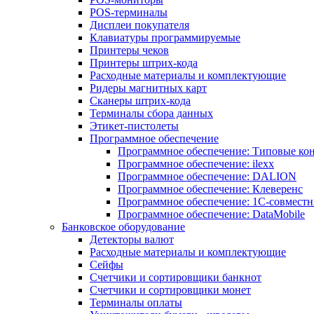
POS-терминалы
Дисплеи покупателя
Клавиатуры программируемые
Принтеры чеков
Принтеры штрих-кода
Расходные материалы и комплектующие
Ридеры магнитных карт
Сканеры штрих-кода
Терминалы сбора данных
Этикет-пистолеты
Программное обеспечение
Программное обеспечение: Типовые к
Программное обеспечение: ilexx
Программное обеспечение: DALION
Программное обеспечение: Клеверенс
Программное обеспечение: 1С-совмест
Программное обеспечение: DataMobile
Банковское оборудование
Детекторы валют
Расходные материалы и комплектующие
Сейфы
Счетчики и сортировщики банкнот
Счетчики и сортировщики монет
Терминалы оплаты