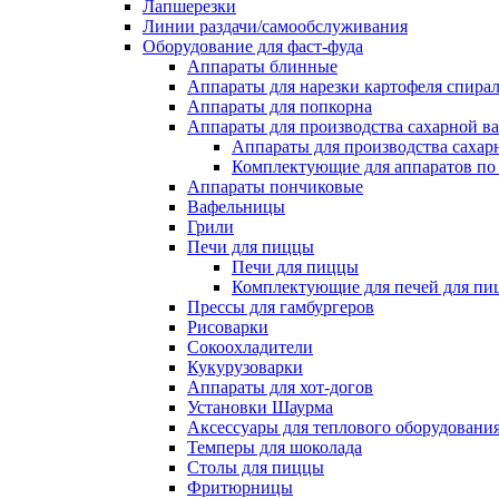
Лапшерезки
Линии раздачи/самообслуживания
Оборудование для фаст-фуда
Аппараты блинные
Аппараты для нарезки картофеля спира
Аппараты для попкорна
Аппараты для производства сахарной в
Аппараты для производства сахар
Комплектующие для аппаратов по 
Аппараты пончиковые
Вафельницы
Грили
Печи для пиццы
Печи для пиццы
Комплектующие для печей для пи
Прессы для гамбургеров
Рисоварки
Сокоохладители
Кукурузоварки
Аппараты для хот-догов
Установки Шаурма
Аксессуары для теплового оборудовани
Темперы для шоколада
Столы для пиццы
Фритюрницы