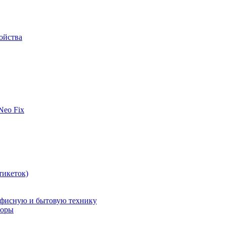
ойства
 Neo Fix
тикеток)
офисную и бытовую технику
поры