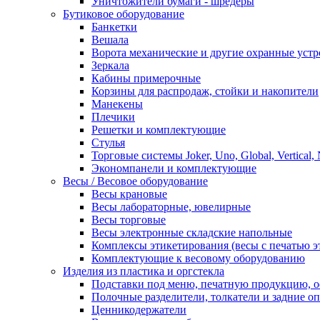
Уничтожители бумаги - шредеры
Бутиковое оборудование
Банкетки
Вешала
Ворота механические и другие охранные устр
Зеркала
Кабины примерочные
Корзины для распродаж, стойки и накопители
Манекены
Плечики
Решетки и комплектующие
Стулья
Торговые системы Joker, Uno, Global, Vertical,
Экономпанели и комплектующие
Весы / Весовое оборудование
Весы крановые
Весы лабораторные, ювелирные
Весы торговые
Весы электронные складские напольные
Комплексы этикетирования (весы с печатью э
Комплектующие к весовому оборудованию
Изделия из пластика и оргстекла
Подставки под меню, печатную продукцию, 
Полочные разделители, толкатели и задние о
Ценникодержатели