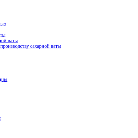
лью
аты
ной ваты
производству сахарной ваты
ццы
я