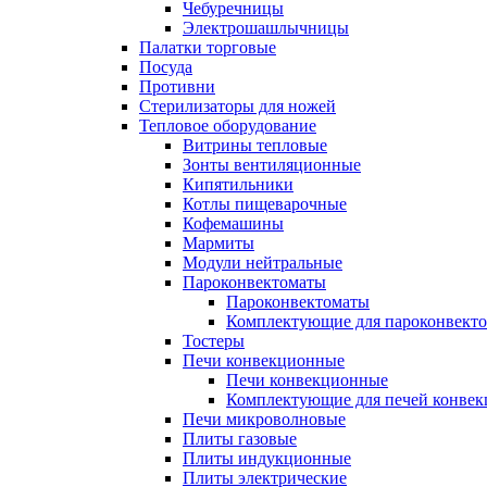
Чебуречницы
Электрошашлычницы
Палатки торговые
Посуда
Противни
Стерилизаторы для ножей
Тепловое оборудование
Витрины тепловые
Зонты вентиляционные
Кипятильники
Котлы пищеварочные
Кофемашины
Мармиты
Модули нейтральные
Пароконвектоматы
Пароконвектоматы
Комплектующие для пароконвекто
Тостеры
Печи конвекционные
Печи конвекционные
Комплектующие для печей конве
Печи микроволновые
Плиты газовые
Плиты индукционные
Плиты электрические