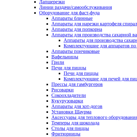
Лапшерезки
Линии раздачи/самообслуживания
Оборудование для фаст-фуда
Аппараты блинные
Аппараты для нарезки картофеля спира
Аппараты для попкорна
Аппараты для производства сахарной в
Аппараты для производства сахар
Комплектующие для аппаратов по 
Аппараты пончиковые
Вафельницы
Грили
Печи для пиццы
Печи для пиццы
Комплектующие для печей для пи
Прессы для гамбургеров
Рисоварки
Сокоохладители
Кукурузоварки
Аппараты для хот-догов
Установки Шаурма
Аксессуары для теплового оборудовани
Темперы для шоколада
Столы для пиццы
Фритюрницы