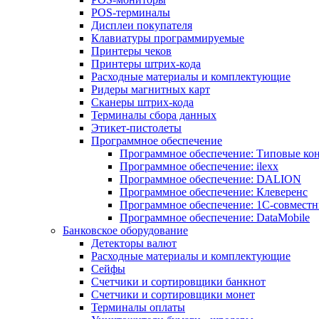
POS-терминалы
Дисплеи покупателя
Клавиатуры программируемые
Принтеры чеков
Принтеры штрих-кода
Расходные материалы и комплектующие
Ридеры магнитных карт
Сканеры штрих-кода
Терминалы сбора данных
Этикет-пистолеты
Программное обеспечение
Программное обеспечение: Типовые к
Программное обеспечение: ilexx
Программное обеспечение: DALION
Программное обеспечение: Клеверенс
Программное обеспечение: 1С-совмест
Программное обеспечение: DataMobile
Банковское оборудование
Детекторы валют
Расходные материалы и комплектующие
Сейфы
Счетчики и сортировщики банкнот
Счетчики и сортировщики монет
Терминалы оплаты