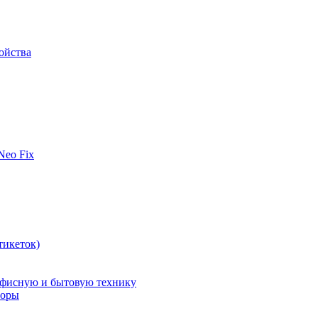
ойства
 Neo Fix
тикеток)
офисную и бытовую технику
поры