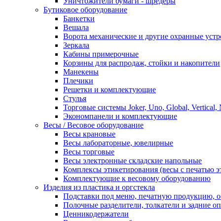
Уничтожители бумаги - шредеры
Бутиковое оборудование
Банкетки
Вешала
Ворота механические и другие охранные устр
Зеркала
Кабины примерочные
Корзины для распродаж, стойки и накопители
Манекены
Плечики
Решетки и комплектующие
Стулья
Торговые системы Joker, Uno, Global, Vertical,
Экономпанели и комплектующие
Весы / Весовое оборудование
Весы крановые
Весы лабораторные, ювелирные
Весы торговые
Весы электронные складские напольные
Комплексы этикетирования (весы с печатью э
Комплектующие к весовому оборудованию
Изделия из пластика и оргстекла
Подставки под меню, печатную продукцию, 
Полочные разделители, толкатели и задние о
Ценникодержатели