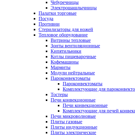
Чебуречницы
Электрошашлычницы
Палатки торговые
Посуда
Противни
Стерилизаторы для ножей
Тепловое оборудование
Витрины тепловые
Зонты вентиляционные
Кипятильники
Котлы пищеварочные
Кофемашины
Мармиты
Модули нейтральные
Пароконвектоматы
Пароконвектоматы
Комплектующие для пароконвекто
Тостеры
Печи конвекционные
Печи конвекционные
Комплектующие для печей конве
Печи микроволновые
Плиты газовые
Плиты индукционные
Плиты электрические