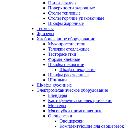
Грили для кур
Поверхности жарочные
Столы тепловые
Столы горячие упаковочные
Шкафы жарочные
Термосы
Фризеры
Хлебопекарное оборудование
Мукопросеиватели
Тележки стеллажные
Тестораскатки
Формы хлебные
Шкафы пекарские
Шкафы пекарские
Шкафы расстоечные
Шпильки
Шкафы кухонные
Электромеханическое оборудование
Блендеры
Картофелечистки электрические
Миксеры
Мясорубки промышленные
Овощерезки
Овощерезки
Комплектующие для овощерезок