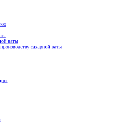
лью
аты
ной ваты
производству сахарной ваты
ццы
я