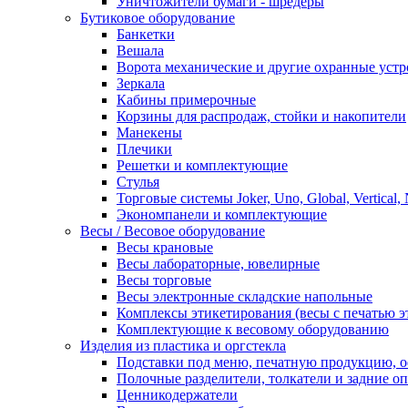
Уничтожители бумаги - шредеры
Бутиковое оборудование
Банкетки
Вешала
Ворота механические и другие охранные устр
Зеркала
Кабины примерочные
Корзины для распродаж, стойки и накопители
Манекены
Плечики
Решетки и комплектующие
Стулья
Торговые системы Joker, Uno, Global, Vertical,
Экономпанели и комплектующие
Весы / Весовое оборудование
Весы крановые
Весы лабораторные, ювелирные
Весы торговые
Весы электронные складские напольные
Комплексы этикетирования (весы с печатью э
Комплектующие к весовому оборудованию
Изделия из пластика и оргстекла
Подставки под меню, печатную продукцию, 
Полочные разделители, толкатели и задние о
Ценникодержатели