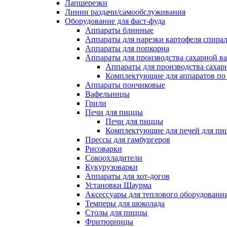
Лапшерезки
Линии раздачи/самообслуживания
Оборудование для фаст-фуда
Аппараты блинные
Аппараты для нарезки картофеля спира
Аппараты для попкорна
Аппараты для производства сахарной в
Аппараты для производства сахар
Комплектующие для аппаратов по 
Аппараты пончиковые
Вафельницы
Грили
Печи для пиццы
Печи для пиццы
Комплектующие для печей для пи
Прессы для гамбургеров
Рисоварки
Сокоохладители
Кукурузоварки
Аппараты для хот-догов
Установки Шаурма
Аксессуары для теплового оборудовани
Темперы для шоколада
Столы для пиццы
Фритюрницы