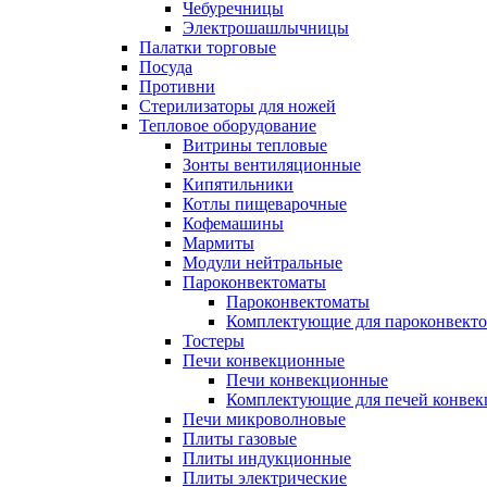
Чебуречницы
Электрошашлычницы
Палатки торговые
Посуда
Противни
Стерилизаторы для ножей
Тепловое оборудование
Витрины тепловые
Зонты вентиляционные
Кипятильники
Котлы пищеварочные
Кофемашины
Мармиты
Модули нейтральные
Пароконвектоматы
Пароконвектоматы
Комплектующие для пароконвекто
Тостеры
Печи конвекционные
Печи конвекционные
Комплектующие для печей конве
Печи микроволновые
Плиты газовые
Плиты индукционные
Плиты электрические