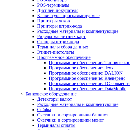
POS-терминалы
Дисплеи покупателя
Клавиатуры программируемые
Принтеры чеков
Принтеры штрих-кода
Расходные материалы и комплектующие
Ридеры магнитных карт
Сканеры штрих-кода
Терминалы сбора данных
Этикет-пистолеты
Программное обеспечение
Программное обеспечение: Типовые к
Программное обеспечение: ilexx
Программное обеспечение: DALION
Программное обеспечение: Клеверенс
Программное обеспечение: 1С-совмест
Программное обеспечение: DataMobile
Банковское оборудование
Детекторы валют
Расходные материалы и комплектующие
Сейфы
Счетчики и сортировщики банкнот
Счетчики и сортировщики монет
Терминалы оплаты