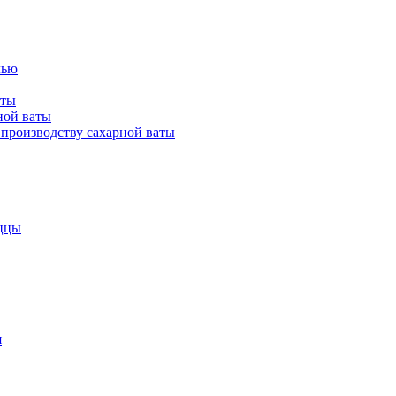
лью
аты
ной ваты
производству сахарной ваты
ццы
я