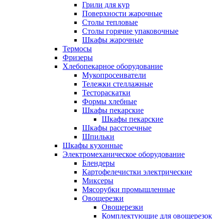
Грили для кур
Поверхности жарочные
Столы тепловые
Столы горячие упаковочные
Шкафы жарочные
Термосы
Фризеры
Хлебопекарное оборудование
Мукопросеиватели
Тележки стеллажные
Тестораскатки
Формы хлебные
Шкафы пекарские
Шкафы пекарские
Шкафы расстоечные
Шпильки
Шкафы кухонные
Электромеханическое оборудование
Блендеры
Картофелечистки электрические
Миксеры
Мясорубки промышленные
Овощерезки
Овощерезки
Комплектующие для овощерезок