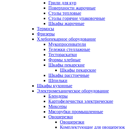
Грили для кур
Поверхности жарочные
Столы тепловые
Столы горячие упаковочные
Шкафы жарочные
Термосы
Фризеры
Хлебопекарное оборудование
Мукопросеиватели
Тележки стеллажные
Тестораскатки
Формы хлебные
Шкафы пекарские
Шкафы пекарские
Шкафы расстоечные
Шпильки
Шкафы кухонные
Электромеханическое оборудование
Блендеры
Картофелечистки электрические
Миксеры
Мясорубки промышленные
Овощерезки
Овощерезки
Комплектующие для овощерезок