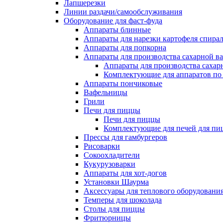
Лапшерезки
Линии раздачи/самообслуживания
Оборудование для фаст-фуда
Аппараты блинные
Аппараты для нарезки картофеля спира
Аппараты для попкорна
Аппараты для производства сахарной в
Аппараты для производства сахар
Комплектующие для аппаратов по 
Аппараты пончиковые
Вафельницы
Грили
Печи для пиццы
Печи для пиццы
Комплектующие для печей для пи
Прессы для гамбургеров
Рисоварки
Сокоохладители
Кукурузоварки
Аппараты для хот-догов
Установки Шаурма
Аксессуары для теплового оборудовани
Темперы для шоколада
Столы для пиццы
Фритюрницы