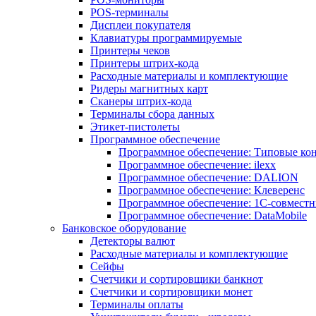
POS-терминалы
Дисплеи покупателя
Клавиатуры программируемые
Принтеры чеков
Принтеры штрих-кода
Расходные материалы и комплектующие
Ридеры магнитных карт
Сканеры штрих-кода
Терминалы сбора данных
Этикет-пистолеты
Программное обеспечение
Программное обеспечение: Типовые к
Программное обеспечение: ilexx
Программное обеспечение: DALION
Программное обеспечение: Клеверенс
Программное обеспечение: 1С-совмест
Программное обеспечение: DataMobile
Банковское оборудование
Детекторы валют
Расходные материалы и комплектующие
Сейфы
Счетчики и сортировщики банкнот
Счетчики и сортировщики монет
Терминалы оплаты