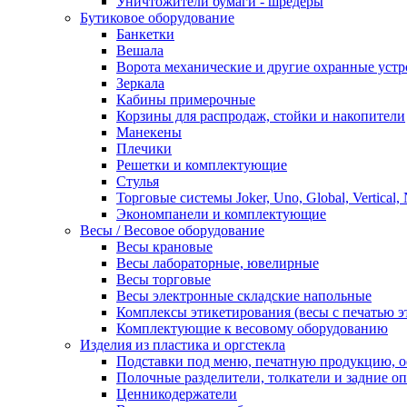
Уничтожители бумаги - шредеры
Бутиковое оборудование
Банкетки
Вешала
Ворота механические и другие охранные устр
Зеркала
Кабины примерочные
Корзины для распродаж, стойки и накопители
Манекены
Плечики
Решетки и комплектующие
Стулья
Торговые системы Joker, Uno, Global, Vertical,
Экономпанели и комплектующие
Весы / Весовое оборудование
Весы крановые
Весы лабораторные, ювелирные
Весы торговые
Весы электронные складские напольные
Комплексы этикетирования (весы с печатью э
Комплектующие к весовому оборудованию
Изделия из пластика и оргстекла
Подставки под меню, печатную продукцию, 
Полочные разделители, толкатели и задние о
Ценникодержатели