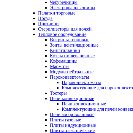
Чебуречницы
Электрошашлычницы
Палатки торговые
Посуда
Противни
Стерилизаторы для ножей
Тепловое оборудование
Витрины тепловые
Зонты вентиляционные
Кипятильники
Котлы пищеварочные
Кофемашины
Мармиты
Модули нейтральные
Пароконвектоматы
Пароконвектоматы
Комплектующие для пароконвекто
Тостеры
Печи конвекционные
Печи конвекционные
Комплектующие для печей конве
Печи микроволновые
Плиты газовые
Плиты индукционные
Плиты электрические