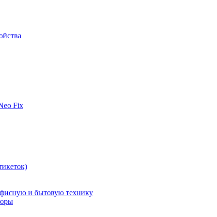
ойства
 Neo Fix
тикеток)
офисную и бытовую технику
поры