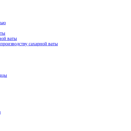
лью
аты
ной ваты
производству сахарной ваты
ццы
я