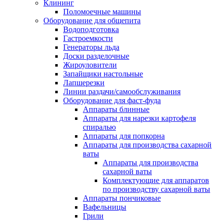
Клининг
Поломоечные машины
Оборудование для общепита
Водоподготовка
Гастроемкости
Генераторы льда
Доски разделочные
Жироуловители
Запайщики настольные
Лапшерезки
Линии раздачи/самообслуживания
Оборудование для фаст-фуда
Аппараты блинные
Аппараты для нарезки картофеля
спиралью
Аппараты для попкорна
Аппараты для производства сахарной
ваты
Аппараты для производства
сахарной ваты
Комплектующие для аппаратов
по производству сахарной ваты
Аппараты пончиковые
Вафельницы
Грили