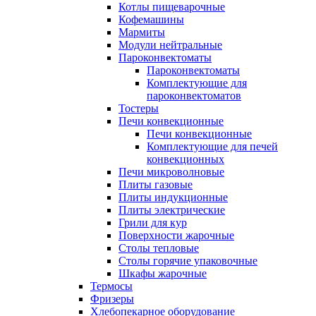
Котлы пищеварочные
Кофемашины
Мармиты
Модули нейтральные
Пароконвектоматы
Пароконвектоматы
Комплектующие для
пароконвектоматов
Тостеры
Печи конвекционные
Печи конвекционные
Комплектующие для печей
конвекционных
Печи микроволновые
Плиты газовые
Плиты индукционные
Плиты электрические
Грили для кур
Поверхности жарочные
Столы тепловые
Столы горячие упаковочные
Шкафы жарочные
Термосы
Фризеры
Хлебопекарное оборудование