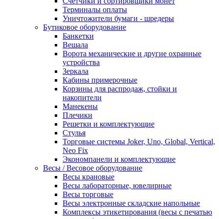
Счетчики и сортировщики монет
Терминалы оплаты
Уничтожители бумаги - шредеры
Бутиковое оборудование
Банкетки
Вешала
Ворота механические и другие охранные
устройства
Зеркала
Кабины примерочные
Корзины для распродаж, стойки и
накопители
Манекены
Плечики
Решетки и комплектующие
Стулья
Торговые системы Joker, Uno, Global, Vertical,
Neo Fix
Экономпанели и комплектующие
Весы / Весовое оборудование
Весы крановые
Весы лабораторные, ювелирные
Весы торговые
Весы электронные складские напольные
Комплексы этикетирования (весы с печатью