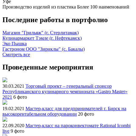
Уфе
Производство изделий из пластика
Более 100 наименований
Последние работы в портфолио
Магазин "Грильяж" (г. Стерлитамак)
Кулинармаркет Тэмле (г. Нефтекамск)
Эко Пышка
Гастроном ООО "Зириклы" (с. Бакалы)
Смотреть все
Проведенные мероприятия
30.03.2021
Торговый проект – генеральный спонсор
Республиканского кулинарного чемпионата «Gastro Master»
2021
6 фото
19.02.2021
Мастер-класс для предпринимателей г. Бирск на
высокорентабельном оборудовании
20 фото
22.09.2020
Мастер-класс на пароконвектомате Rational Icombi
live
9 фото