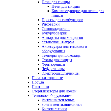
Печи для пиццы
Печи для пиццы
Комплектующие для печей для
пиццы
Прессы для гамбургеров
Рисоварки
Сокоохладители
Кукурузоварки
Аппараты для хот-догов
Установки Шаурма
Аксессуары для теплового
оборудования
Темперы для шоколада
Столы для пиццы
Фритюрницы
Чебуречницы
Электрошашлычницы
Палатки торговые
Посуда
Противни
Стерилизаторы для ножей
Тепловое оборудование
Витрины тепловые
Зонты вентиляционные
Кипятильники