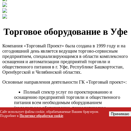
Торговое оборудование в Уфе
Компания «Торговый Проект» была создана в 1999 году и на
сегодняшний день является ведущим торгово-сервисным
предприятием, специализирующимся в области комплексного
оснащения и автоматизации предприятий торговли и
общественного питания в г. Уфе, Республике Башкортостан,
Оренбургской и Челябинской областях.
Основные направления деятельности ГК «Торговый проект»:
Полный спектр услуг по проектированию и
оснащению предприятий торговли и общественного
питания всем необходимым оборудованием
(холодильное оборудование, технологическое
Сайт использует файлы cookie, обрабатываемые Вашим браузером.
оборудование, стеллажное оборудование и т.д.);
Принимаю
Подробнее в
Политике обработки cookie
.
Автоматизация торговых процессов и внедрения
программных продуктов;
Гарантийное и послегарантийное сервисное