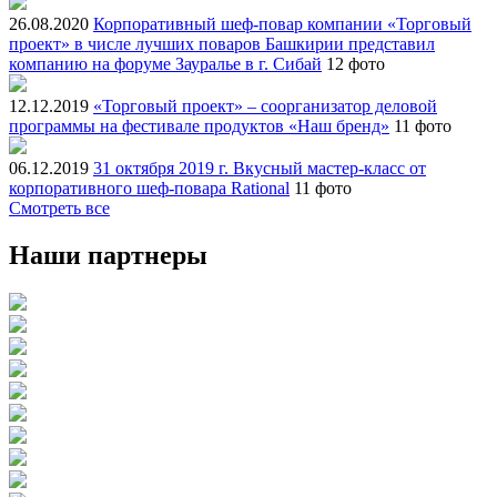
26.08.2020
Корпоративный шеф-повар компании «Торговый
проект» в числе лучших поваров Башкирии представил
компанию на форуме Зауралье в г. Сибай
12 фото
12.12.2019
«Торговый проект» – соорганизатор деловой
программы на фестивале продуктов «Наш бренд»
11 фото
06.12.2019
31 октября 2019 г. Вкусный мастер-класс от
корпоративного шеф-повара Rational
11 фото
Смотреть все
Наши партнеры