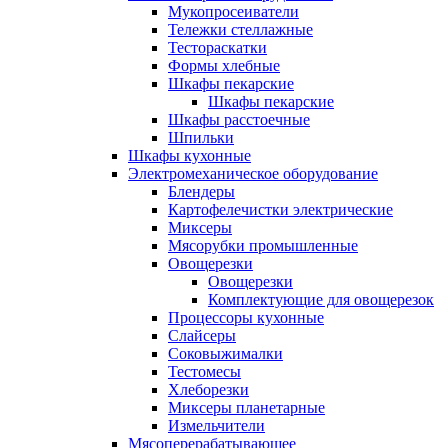
Мукопросеиватели
Тележки стеллажные
Тестораскатки
Формы хлебные
Шкафы пекарские
Шкафы пекарские
Шкафы расстоечные
Шпильки
Шкафы кухонные
Электромеханическое оборудование
Блендеры
Картофелечистки электрические
Миксеры
Мясорубки промышленные
Овощерезки
Овощерезки
Комплектующие для овощерезок
Процессоры кухонные
Слайсеры
Соковыжималки
Тестомесы
Хлеборезки
Миксеры планетарные
Измельчители
Мясоперерабатывающее