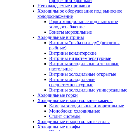
прозрачной крышкой
Неохлаждаемые прилавки
Холодильное оборудование под выносное
холодоснабжение
Горки холодильные под выносное
холодоснабжение
Бонеты морозильные
Холодильные витрины
Витрины "рыба на льду" (витрины
рыбные)
Витрины кондитерские
Витрины низкотемпературные
Витрины холодильные и тепловые
настольные
Витрины холодильные открытые
Витрины холодильные
среднетемпературные
Витрины холодильные универсальные
Холодильные горки
Холодильные и морозильные камеры
Камеры холодильные и морозильные
Моноблоки холодильные
Сплит-системы
Холодильные и морозильные столы
Холодильные шкафы