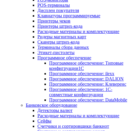
POS-терминалы
Дисплеи покупателя
Клавиатуры программируемые
Принтеры чеков
Принтеры штрих-кода
Расходные материалы и комплектующие
Ридеры магнитных карт
Сканеры штрих-кода
Терминалы сбора данных
Этикет-пистолеты
Программное обеспечение
Программное обеспечение: Типовые
конфигруации1С
Программное обеспечение: ilexx
Программное обеспечение: DALION
Программное обеспечение: Клеверенс
Программное обеспечение: 1С-
совместные конфигруации
Программное обеспечение: DataMobile
Банковское оборудование
Детекторы валют
Расходные материалы и комплектующие
Сейфы
Счетчики и сортировщики банкнот