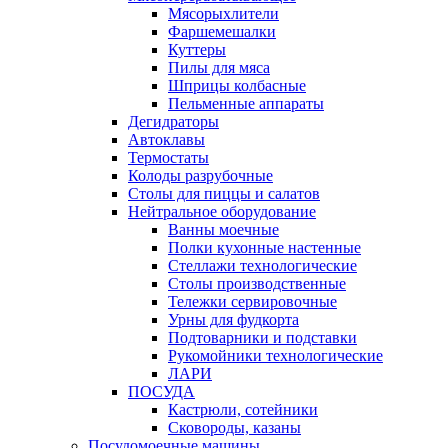
Мясорыхлители
Фаршемешалки
Куттеры
Пилы для мяса
Шприцы колбасные
Пельменные аппараты
Дегидраторы
Автоклавы
Термостаты
Колоды разрубочные
Столы для пиццы и салатов
Нейтральное оборудование
Ванны моечные
Полки кухонные настенные
Стеллажи технологические
Столы производственные
Тележки сервировочные
Урны для фудкорта
Подтоварники и подставки
Рукомойники технологические
ЛАРИ
ПОСУДА
Кастрюли, сотейники
Сковороды, казаны
Посудомоечные машины