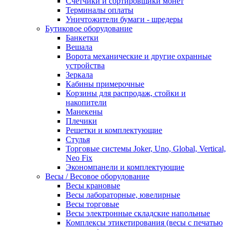
Счетчики и сортировщики монет
Терминалы оплаты
Уничтожители бумаги - шредеры
Бутиковое оборудование
Банкетки
Вешала
Ворота механические и другие охранные
устройства
Зеркала
Кабины примерочные
Корзины для распродаж, стойки и
накопители
Манекены
Плечики
Решетки и комплектующие
Стулья
Торговые системы Joker, Uno, Global, Vertical,
Neo Fix
Экономпанели и комплектующие
Весы / Весовое оборудование
Весы крановые
Весы лабораторные, ювелирные
Весы торговые
Весы электронные складские напольные
Комплексы этикетирования (весы с печатью