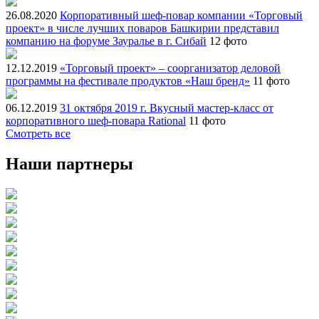
26.08.2020
Корпоративный шеф-повар компании «Торговый
проект» в числе лучших поваров Башкирии представил
компанию на форуме Зауралье в г. Сибай
12 фото
12.12.2019
«Торговый проект» – соорганизатор деловой
программы на фестивале продуктов «Наш бренд»
11 фото
06.12.2019
31 октября 2019 г. Вкусный мастер-класс от
корпоративного шеф-повара Rational
11 фото
Смотреть все
Наши партнеры