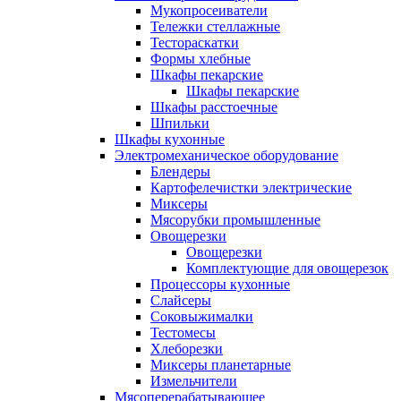
Мукопросеиватели
Тележки стеллажные
Тестораскатки
Формы хлебные
Шкафы пекарские
Шкафы пекарские
Шкафы расстоечные
Шпильки
Шкафы кухонные
Электромеханическое оборудование
Блендеры
Картофелечистки электрические
Миксеры
Мясорубки промышленные
Овощерезки
Овощерезки
Комплектующие для овощерезок
Процессоры кухонные
Слайсеры
Соковыжималки
Тестомесы
Хлеборезки
Миксеры планетарные
Измельчители
Мясоперерабатывающее