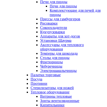
Печи для пиццы
Печи для пиццы
Комплектующие для печей для
пиццы
Прессы для гамбургеров
Рисоварки
Сокоохладители
Кукурузоварки
Аппараты для хот-догов
Установки Шаурма
Аксессуары для теплового
оборудования
Темперы для шоколада
Столы для пиццы
Фритюрницы
Чебуречницы
Электрошашлычницы
Палатки торговые
Посуда
Противни
Стерилизаторы для ножей
Тепловое оборудование
Витрины тепловые
Зонты вентиляционные
Кипятильники