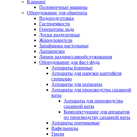
Клининг
Поломоечные машины
Оборудование для общепита
Водоподготовка
Гастроемкости
Генераторы льда
Доски разделочные
Жироуловители
Запайщики настольные
Лапшерезки
Линии раздачи/самообслуживания
Оборудование для фаст-фуда
Аппараты блинные
Аппараты для нарезки картофеля
спиралью
Аппараты для попкорна
Аппараты для производства сахарной
ваты
Аппараты для производства
сахарной ваты
Комплектующие для аппаратов
по производству сахарной ваты
Аппараты пончиковые
Вафельницы
Грили