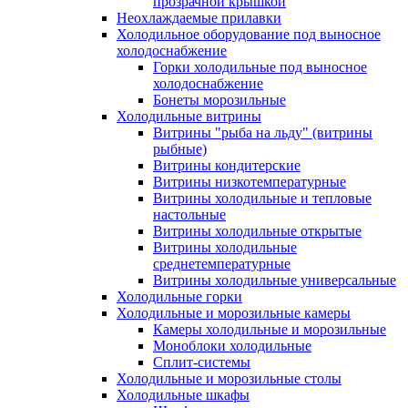
прозрачной крышкой
Неохлаждаемые прилавки
Холодильное оборудование под выносное
холодоснабжение
Горки холодильные под выносное
холодоснабжение
Бонеты морозильные
Холодильные витрины
Витрины "рыба на льду" (витрины
рыбные)
Витрины кондитерские
Витрины низкотемпературные
Витрины холодильные и тепловые
настольные
Витрины холодильные открытые
Витрины холодильные
среднетемпературные
Витрины холодильные универсальные
Холодильные горки
Холодильные и морозильные камеры
Камеры холодильные и морозильные
Моноблоки холодильные
Сплит-системы
Холодильные и морозильные столы
Холодильные шкафы