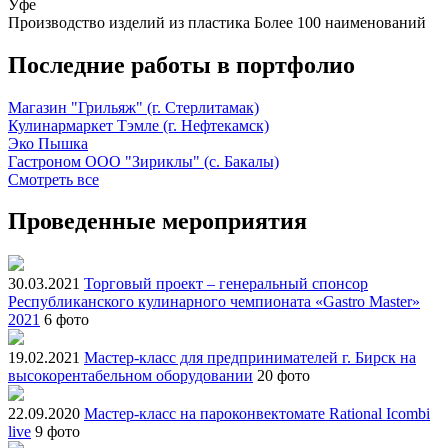
Уфе
Производство изделий из пластика
Более 100 наименований
Последние работы в портфолио
Магазин "Грильяж" (г. Стерлитамак)
Кулинармаркет Тэмле (г. Нефтекамск)
Эко Пышка
Гастроном ООО "Зириклы" (с. Бакалы)
Смотреть все
Проведенные мероприятия
30.03.2021
Торговый проект – генеральный спонсор
Республиканского кулинарного чемпионата «Gastro Master»
2021
6 фото
19.02.2021
Мастер-класс для предпринимателей г. Бирск на
высокорентабельном оборудовании
20 фото
22.09.2020
Мастер-класс на пароконвектомате Rational Icombi
live
9 фото