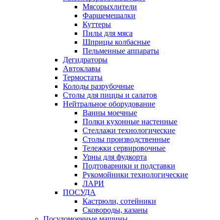
Мясорыхлители
Фаршемешалки
Куттеры
Пилы для мяса
Шприцы колбасные
Пельменные аппараты
Дегидраторы
Автоклавы
Термостаты
Колоды разрубочные
Столы для пиццы и салатов
Нейтральное оборудование
Ванны моечные
Полки кухонные настенные
Стеллажи технологические
Столы производственные
Тележки сервировочные
Урны для фудкорта
Подтоварники и подставки
Рукомойники технологические
ЛАРИ
ПОСУДА
Кастрюли, сотейники
Сковороды, казаны
Посудомоечные машины