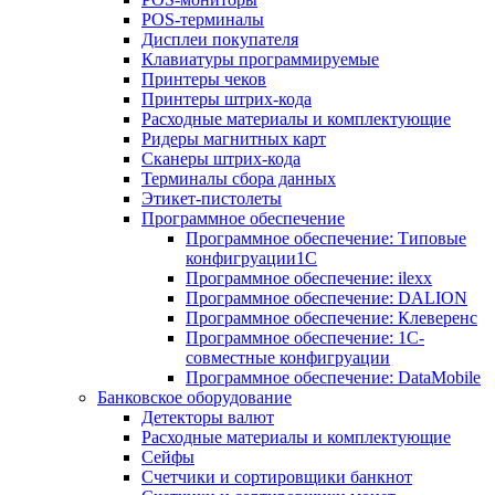
POS-терминалы
Дисплеи покупателя
Клавиатуры программируемые
Принтеры чеков
Принтеры штрих-кода
Расходные материалы и комплектующие
Ридеры магнитных карт
Сканеры штрих-кода
Терминалы сбора данных
Этикет-пистолеты
Программное обеспечение
Программное обеспечение: Типовые
конфигруации1С
Программное обеспечение: ilexx
Программное обеспечение: DALION
Программное обеспечение: Клеверенс
Программное обеспечение: 1С-
совместные конфигруации
Программное обеспечение: DataMobile
Банковское оборудование
Детекторы валют
Расходные материалы и комплектующие
Сейфы
Счетчики и сортировщики банкнот