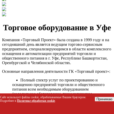
Торговое оборудование в Уфе
Компания «Торговый Проект» была создана в 1999 году и на
сегодняшний день является ведущим торгово-сервисным
предприятием, специализирующимся в области комплексного
оснащения и автоматизации предприятий торговли и
общественного питания в г. Уфе, Республике Башкортостан,
Оренбургской и Челябинской областях.
Основные направления деятельности ГК «Торговый проект»:
Полный спектр услуг по проектированию и
оснащению предприятий торговли и общественного
питания всем необходимым оборудованием
(холодильное оборудование, технологическое
Сайт использует файлы cookie, обрабатываемые Вашим браузером.
оборудование, стеллажное оборудование и т.д.);
Принимаю
Подробнее в
Политике обработки cookie
.
Автоматизация торговых процессов и внедрения
программных продуктов;
Гарантийное и послегарантийное сервисное