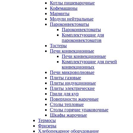
Котлы пищеварочные
Кофемашины
Мармиты
Модули нейтральные
Пароконвектоматы
Пароконвектоматы
Комплектующие для
пароконвектоматов
Тостеры
Печи конвекционные
Печи конвекционные
Комплектующие для печей
конвекционных
Печи микроволновые
Плиты газовые
Плиты индукционные
Плиты электрические
Грили для кур
Поверхности жарочные
Столы тепловые
Столы горячие упаковочные
Шкафы жарочные
Термосы
Фризеры
Хлебопекарное оборудование